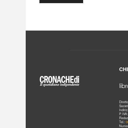
CH
Dirett
Societ
Indiri
P. IVA
Redaz
Tel.:
0
Numer