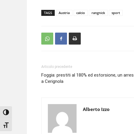
TAGS
Austria
calcio
rangnick
sport
Articolo precedente
Foggia: prestiti al 180% ed estorsione, un arre
a Cerignola
Alberto Izzo
Attiva/disattiva alto contrasto
Attiva/disattiva dimensione testo