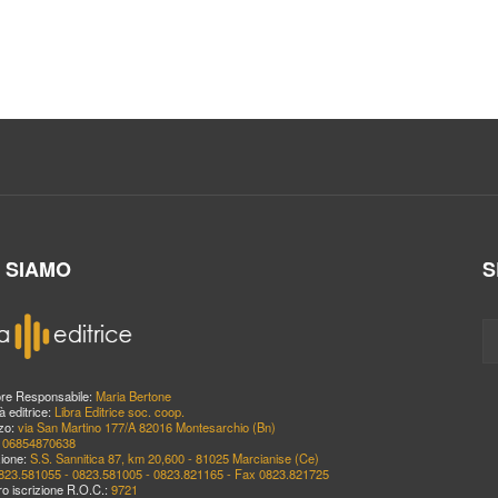
I SIAMO
S
ore Responsabile:
Maria Bertone
à editrice:
Libra Editrice soc. coop.
zzo:
via San Martino 177/A 82016 Montesarchio (Bn)
:
06854870638
ione:
S.S. Sannitica 87, km 20,600 - 81025 Marcianise (Ce)
823.581055 - 0823.581005 - 0823.821165 - Fax 0823.821725
o iscrizione R.O.C.:
9721