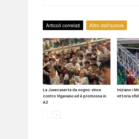
Articoli correlati
Altro dall'autore
La Juvecaserta da sogno: vince
Iniziano i Mo
contro Vigevano ed è promossa in
vittoria sfi
A2