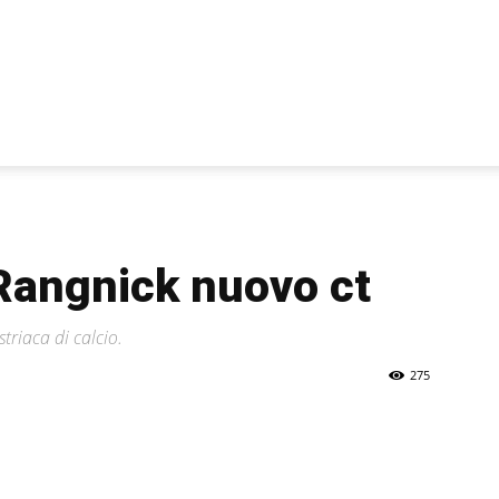
 Rangnick nuovo ct
triaca di calcio.
275