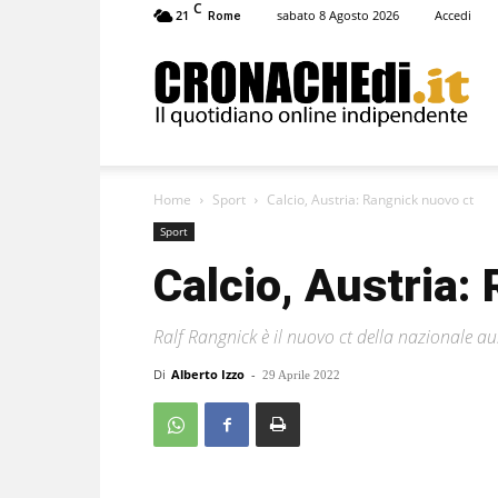
C
21
sabato 8 Agosto 2026
Accedi
Rome
Cronachedi
Home
Sport
Calcio, Austria: Rangnick nuovo ct
Sport
Calcio, Austria:
Ralf Rangnick è il nuovo ct della nazionale aus
Di
Alberto Izzo
-
29 Aprile 2022