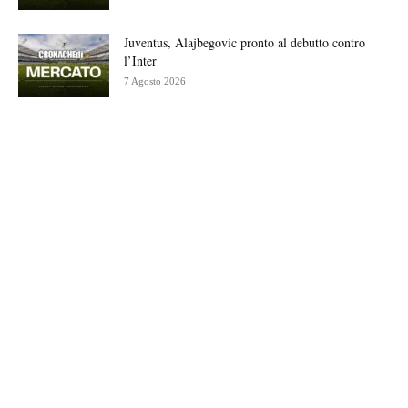
Juventus, Alajbegovic pronto al debutto contro
l’Inter
7 Agosto 2026