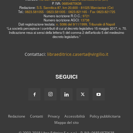
P. IVA:
06854870638
Redazione:
S.S. Sannitica 87, km 20,600 - 81025 Marcianise (Ce)
Tel.:
0823.581055 - 0823.581005 - 0823.821165 - Fax 0823.821725
Numero iscrizione R.O.C.:
9721
Numero iscrizione AGCI:
13738
Dati registrazione testata:
n. 5086 del 9/11/1999, Tribunale di Napoli
“La società percepisce i contributi di cui al decreto legislativo 15 maggio 2017, n. 70.
Indicazione resa ai sensi della lettera f) del comma 2 dell’articolo 5 del medesimo
decreto legislativo.”
Contattaci:
libraeditrice.caserta@virgilio.it
SEGUICI
Redazione
Contatti
Privacy
Accessibilità
Policy pubblicitaria
Mappa del sito
© 2003-2018 Libra Editrice S.c. a r.l. - P. IVA: 06854870638