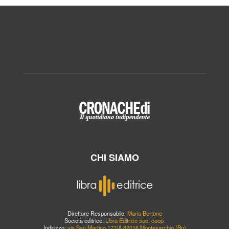
CHI SIAMO
Direttore Responsabile:
Maria Bertone
Società editrice:
Libra Editrice soc. coop.
Indirizzo:
via San Martino 177/A 82016 Montesarchio (Bn)