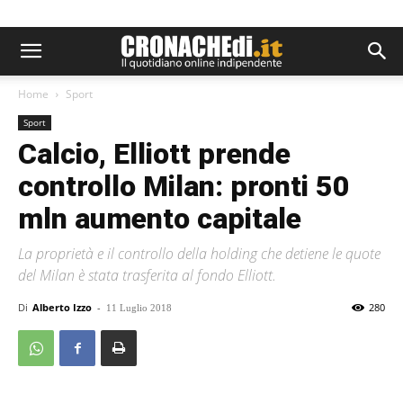
Home
Sport
Sport
Calcio, Elliott prende
controllo Milan: pronti 50
mln aumento capitale
La proprietà e il controllo della holding che detiene le quote
del Milan è stata trasferita al fondo Elliott.
Di
Alberto Izzo
-
280
11 Luglio 2018