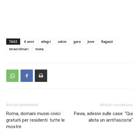
TAGS
6 anni
allegri
calcio
gara
Juve
Ragazzi
straordinari
tosta
Articolo precedente
Articolo successivo
Roma, domani musei civici
Pavia, adesivi sulle case: “Qui
gratuiti per residenti: tutte le
abita un antifascista”
mostre