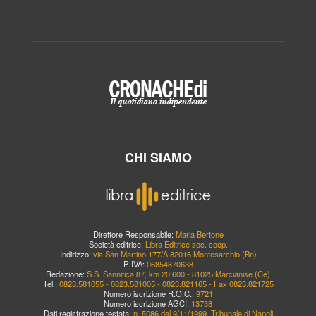
CHI SIAMO
Direttore Responsabile:
Maria Bertone
Società editrice:
Libra Editrice soc. coop.
Indirizzo:
via San Martino 177/A 82016 Montesarchio (Bn)
P. IVA:
06854870638
Redazione:
S.S. Sannitica 87, km 20,600 - 81025 Marcianise (Ce)
Tel.:
0823.581055 - 0823.581005 - 0823.821165 - Fax 0823.821725
Numero iscrizione R.O.C.:
9721
Numero iscrizione AGCI:
13738
Dati registrazione testata:
n. 5086 del 9/11/1999, Tribunale di Napoli