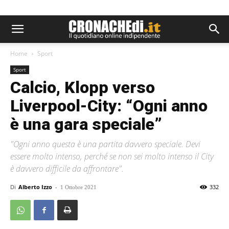
Home
Sport
Sport
Calcio, Klopp verso
Liverpool-City: “Ogni anno
è una gara speciale”
"Ogni anno questa è una partita davvero speciale. Devi
essere molto intenso, perché se non sei molto intenso il City
è davvero difficile da affrontare".
Di
Alberto Izzo
-
332
1 Ottobre 2021