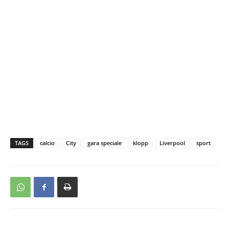
TAGS
calcio
City
gara speciale
klopp
Liverpool
sport