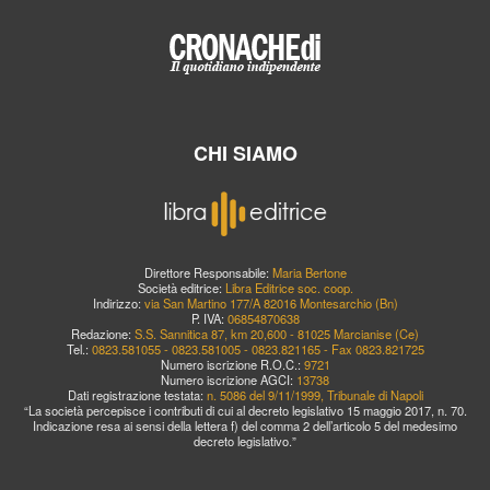
CHI SIAMO
Direttore Responsabile:
Maria Bertone
Società editrice:
Libra Editrice soc. coop.
Indirizzo:
via San Martino 177/A 82016 Montesarchio (Bn)
P. IVA:
06854870638
Redazione:
S.S. Sannitica 87, km 20,600 - 81025 Marcianise (Ce)
Tel.:
0823.581055 - 0823.581005 - 0823.821165 - Fax 0823.821725
Numero iscrizione R.O.C.:
9721
Numero iscrizione AGCI:
13738
Dati registrazione testata:
n. 5086 del 9/11/1999, Tribunale di Napoli
“La società percepisce i contributi di cui al decreto legislativo 15 maggio 2017, n. 70.
Indicazione resa ai sensi della lettera f) del comma 2 dell’articolo 5 del medesimo
decreto legislativo.”