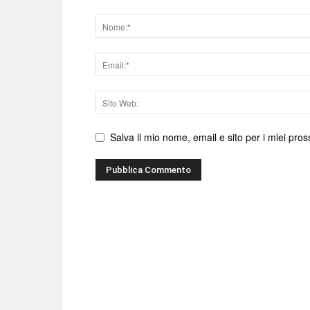
Nome
Email
Sito
web
Salva il mio nome, email e sito per i miei pr