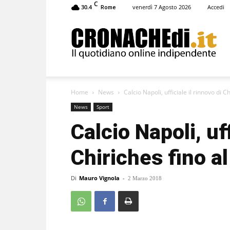
C
30.4
venerdì 7 Agosto 2026
Accedi
Rome
Cronachedi
Home
News
Calcio Napoli, ufficiale il rinnovo di C
News
Sport
Calcio Napoli, uff
Chiriches fino a
Di
Mauro Vignola
-
2 Marzo 2018