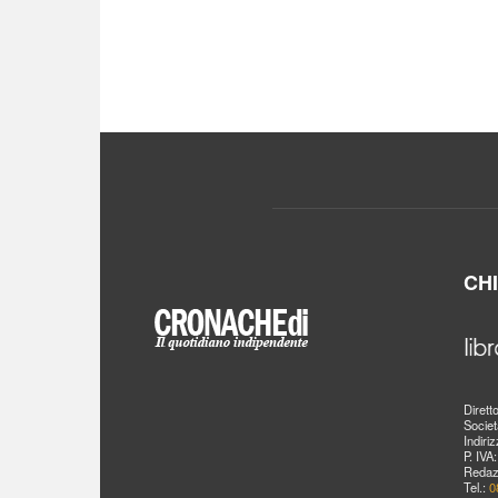
CH
Dirett
Societ
Indiri
P. IVA
Redaz
Tel.:
0