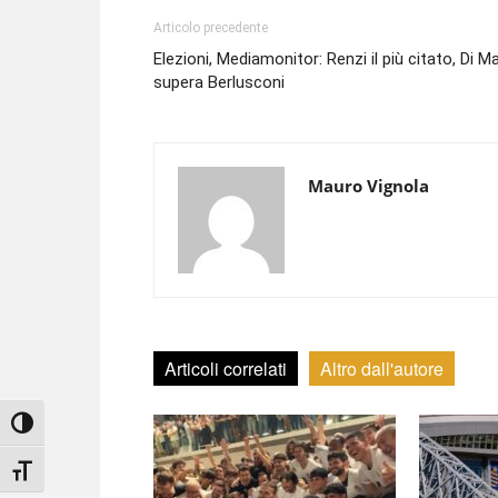
Articolo precedente
Elezioni, Mediamonitor: Renzi il più citato, Di M
supera Berlusconi
Mauro Vignola
Articoli correlati
Altro dall'autore
Attiva/disattiva alto contrasto
Attiva/disattiva dimensione testo