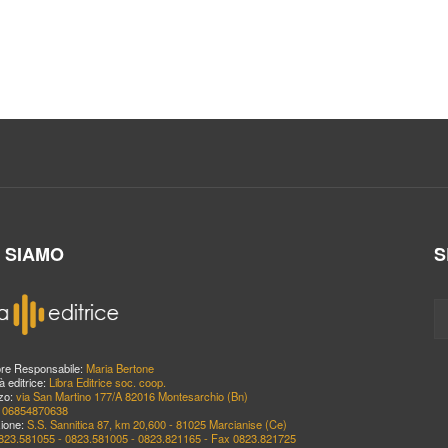
I SIAMO
S
ore Responsabile:
Maria Bertone
à editrice:
Libra Editrice soc. coop.
zzo:
via San Martino 177/A 82016 Montesarchio (Bn)
:
06854870638
ione:
S.S. Sannitica 87, km 20,600 - 81025 Marcianise (Ce)
823.581055 - 0823.581005 - 0823.821165 - Fax 0823.821725