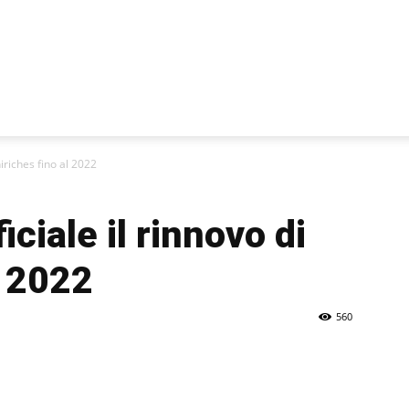
hiriches fino al 2022
iciale il rinnovo di
l 2022
560