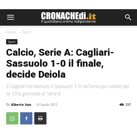
Home
Sport
Sport
Calcio, Serie A: Cagliari-
Sassuolo 1-0 il finale,
decide Deiola
Il Cagliari ha battuto il Sassuolo 1-0 nell'anticipo valido per
la 33/a giornata di Serie A.
Di
Alberto Izzo
-
297
16 Aprile 2022