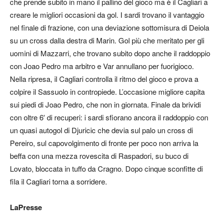
che prende subito in mano il pallino del gioco ma è il Cagliari a
creare le migliori occasioni da gol. I sardi trovano il vantaggio
nel finale di frazione, con una deviazione sottomisura di Deiola
su un cross dalla destra di Marin. Gol più che meritato per gli
uomini di Mazzarri, che trovano subito dopo anche il raddoppio
con Joao Pedro ma arbitro e Var annullano per fuorigioco.
Nella ripresa, il Cagliari controlla il ritmo del gioco e prova a
colpire il Sassuolo in contropiede. L’occasione migliore capita
sui piedi di Joao Pedro, che non in giornata. Finale da brividi
con oltre 6′ di recuperi: i sardi sfiorano ancora il raddoppio con
un quasi autogol di Djuricic che devia sul palo un cross di
Pereiro, sul capovolgimento di fronte per poco non arriva la
beffa con una mezza rovescita di Raspadori, su buco di
Lovato, bloccata in tuffo da Cragno. Dopo cinque sconfitte di
fila il Cagliari torna a sorridere.
LaPresse