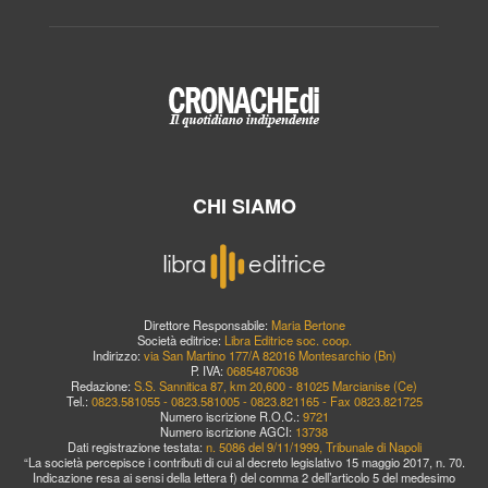
CHI SIAMO
Direttore Responsabile:
Maria Bertone
Società editrice:
Libra Editrice soc. coop.
Indirizzo:
via San Martino 177/A 82016 Montesarchio (Bn)
P. IVA:
06854870638
Redazione:
S.S. Sannitica 87, km 20,600 - 81025 Marcianise (Ce)
Tel.:
0823.581055 - 0823.581005 - 0823.821165 - Fax 0823.821725
Numero iscrizione R.O.C.:
9721
Numero iscrizione AGCI:
13738
Dati registrazione testata:
n. 5086 del 9/11/1999, Tribunale di Napoli
“La società percepisce i contributi di cui al decreto legislativo 15 maggio 2017, n. 70.
Indicazione resa ai sensi della lettera f) del comma 2 dell’articolo 5 del medesimo