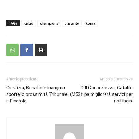
TAGS
calcio
champions
cristante
Roma
Articolo precedente
Articolo successivo
Giustizia, Bonafade inaugura
Ddl Concretezza, Catalfo
sportello prossimità Tribunale
(M5S): pa migliorerà servizi per
a Pinerolo
i cittadini