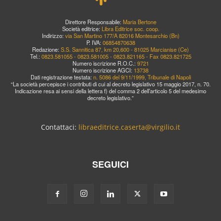
Direttore Responsabile:
Maria Bertone
Società editrice:
Libra Editrice soc. coop.
Indirizzo:
via San Martino 177/A 82016 Montesarchio (Bn)
P. IVA:
06854870638
Redazione:
S.S. Sannitica 87, km 20,600 - 81025 Marcianise (Ce)
Tel.:
0823.581055 - 0823.581005 - 0823.821165 - Fax 0823.821725
Numero iscrizione R.O.C.:
9721
Numero iscrizione AGCI:
13738
Dati registrazione testata:
n. 5086 del 9/11/1999, Tribunale di Napoli
“La società percepisce i contributi di cui al decreto legislativo 15 maggio 2017, n. 70.
Indicazione resa ai sensi della lettera f) del comma 2 dell’articolo 5 del medesimo
decreto legislativo.”
Contattaci:
libraeditrice.caserta@virgilio.it
SEGUICI