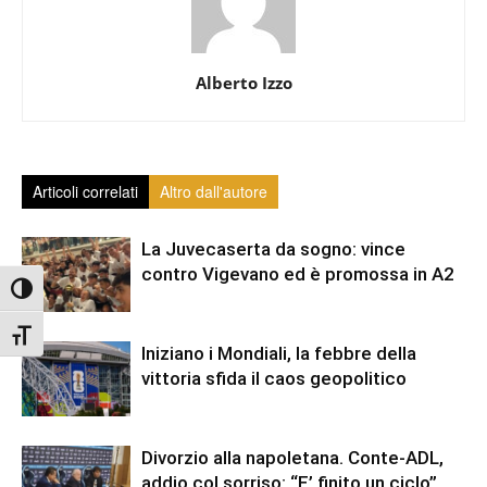
Alberto Izzo
Articoli correlati
Altro dall'autore
La Juvecaserta da sogno: vince
contro Vigevano ed è promossa in A2
Attiva/disattiva alto contrasto
Attiva/disattiva dimensione testo
Iniziano i Mondiali, la febbre della
vittoria sfida il caos geopolitico
Divorzio alla napoletana. Conte-ADL,
addio col sorriso: “E’ finito un ciclo”