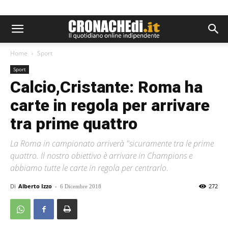
Home
Sport
Sport
Calcio,Cristante: Roma ha
carte in regola per arrivare
tra prime quattro
La Roma in campionato arriverà "sicuramente tra le prime
quattro. Il nostro obiettivo è arrivare in Champions e
abbiamo tutte le carte in regola per centrarlo.
Di
Alberto Izzo
-
272
6 Dicembre 2018