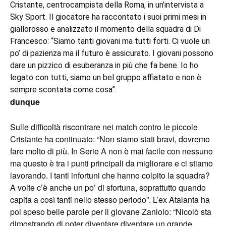
Cristante, centrocampista della Roma, in un’intervista a
Sky Sport. Il giocatore ha raccontato i suoi primi mesi in
giallorosso e analizzato il momento della squadra di Di
Francesco: “Siamo tanti giovani ma tutti forti. Ci vuole un
po’ di pazienza ma il futuro è assicurato. I giovani possono
dare un pizzico di esuberanza in più che fa bene. Io ho
legato con tutti, siamo un bel gruppo affiatato e non è
sempre scontata come cosa”.
dunque
Sulle difficoltà riscontrare nei match contro le piccole
Cristante ha continuato: “Non siamo stati bravi, dovremo
fare molto di più. In Serie A non è mai facile con nessuno
ma questo è tra i punti principali da migliorare e ci stiamo
lavorando. I tanti infortuni che hanno colpito la squadra?
A volte c’è anche un po’ di sfortuna, soprattutto quando
capita a così tanti nello stesso periodo”. L’ex Atalanta ha
poi speso belle parole per il giovane Zaniolo: “Nicolò sta
dimostrando di poter diventare diventare un grande