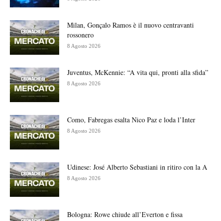
Milan, Gonçalo Ramos è il nuovo centravanti
rossonero
8 Agosto 2026
Juventus, McKennie: “A vita qui, pronti alla sfida”
8 Agosto 2026
Como, Fabregas esalta Nico Paz e loda l’Inter
8 Agosto 2026
Udinese: José Alberto Sebastiani in ritiro con la A
8 Agosto 2026
Bologna: Rowe chiude all’Everton e fissa