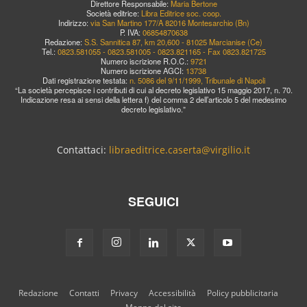
Direttore Responsabile:
Maria Bertone
Società editrice:
Libra Editrice soc. coop.
Indirizzo:
via San Martino 177/A 82016 Montesarchio (Bn)
P. IVA:
06854870638
Redazione:
S.S. Sannitica 87, km 20,600 - 81025 Marcianise (Ce)
Tel.:
0823.581055 - 0823.581005 - 0823.821165 - Fax 0823.821725
Numero iscrizione R.O.C.:
9721
Numero iscrizione AGCI:
13738
Dati registrazione testata:
n. 5086 del 9/11/1999, Tribunale di Napoli
“La società percepisce i contributi di cui al decreto legislativo 15 maggio 2017, n. 70.
Indicazione resa ai sensi della lettera f) del comma 2 dell’articolo 5 del medesimo
decreto legislativo.”
Contattaci:
libraeditrice.caserta@virgilio.it
SEGUICI
Redazione
Contatti
Privacy
Accessibilità
Policy pubblicitaria