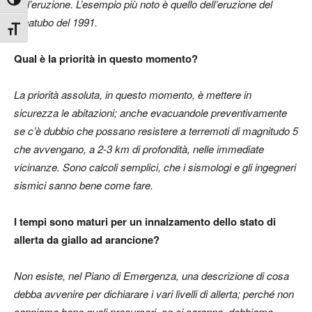
Attiva/disattiva alto contrasto
dell’eruzione. L’esempio più noto è quello dell’eruzione del
Pinatubo del 1991.
Attiva/disattiva dimensione testo
Qual è la priorità in questo momento?
La priorità assoluta, in questo momento, è mettere in
sicurezza le abitazioni; anche evacuandole preventivamente
se c’è dubbio che possano resistere a terremoti di magnitudo 5
che avvengano, a 2-3 km di profondità, nelle immediate
vicinanze. Sono calcoli semplici, che i sismologi e gli ingegneri
sismici sanno bene come fare.
I tempi sono maturi per un innalzamento dello stato di
allerta da giallo ad arancione?
Non esiste, nel Piano di Emergenza, una descrizione di cosa
debba avvenire per dichiarare i vari livelli di allerta; perché non
sappiamo bene quali precursori, se ci saranno, dobbiamo