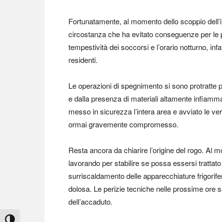
Fortunatamente, al momento dello scoppio dell’i
circostanza che ha evitato conseguenze per le pe
tempestività dei soccorsi e l’orario notturno, infat
residenti.
Le operazioni di spegnimento si sono protratte 
e dalla presenza di materiali altamente infiammab
messo in sicurezza l’intera area e avviato le veri
ormai gravemente compromesso.
Resta ancora da chiarire l’origine del rogo. Al m
lavorando per stabilire se possa essersi trattat
surriscaldamento delle apparecchiature frigorife
dolosa. Le perizie tecniche nelle prossime ore s
dell’accaduto.
Attiva/disattiva alto contrasto