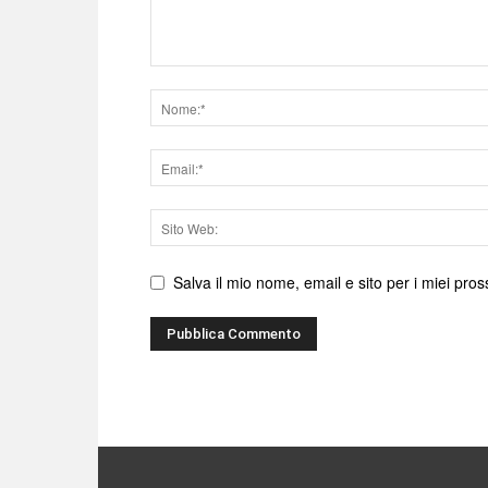
Nome
Email
Sito
web
Salva il mio nome, email e sito per i miei pr