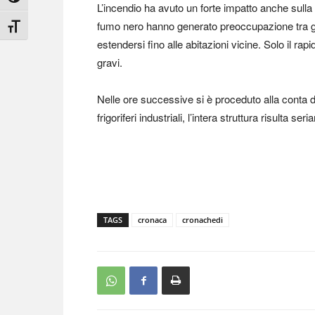
L’incendio ha avuto un forte impatto anche sulla
fumo nero hanno generato preoccupazione tra gli 
Attiva/disattiva dimensione testo
estendersi fino alle abitazioni vicine. Solo il ra
gravi.
Nelle ore successive si è proceduto alla conta de
frigoriferi industriali, l’intera struttura risulta s
TAGS
cronaca
cronachedi