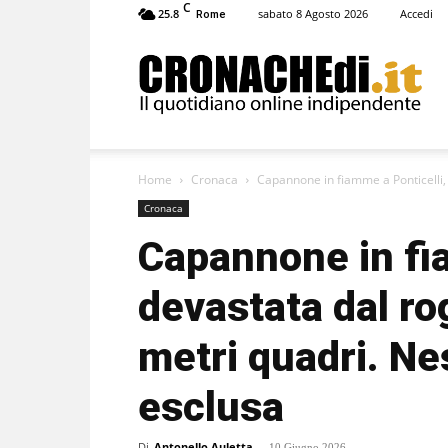
C
25.8
sabato 8 Agosto 2026
Accedi
Rome
Cronachedi
Home
Cronaca
Capannone in fiamme a Ponticelli, 
Cronaca
Capannone in fia
devastata dal ro
metri quadri. Ne
esclusa
Di
Antonello Auletta
-
10 Giugno 2026