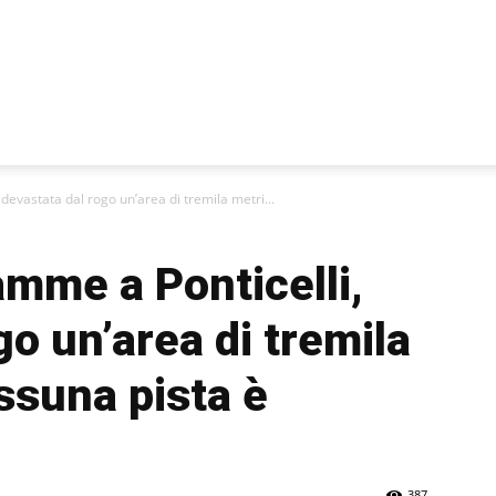
devastata dal rogo un’area di tremila metri...
mme a Ponticelli,
go un’area di tremila
ssuna pista è
387