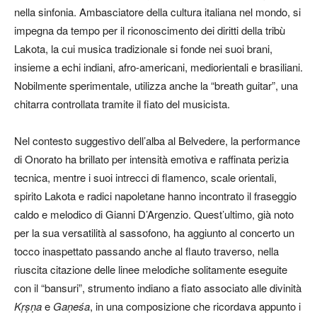
nella sinfonia. Ambasciatore della cultura italiana nel mondo, si
impegna da tempo per il riconoscimento dei diritti della tribù
Lakota, la cui musica tradizionale si fonde nei suoi brani,
insieme a echi indiani, afro-americani, mediorientali e brasiliani.
Nobilmente sperimentale, utilizza anche la “breath guitar”, una
chitarra controllata tramite il fiato del musicista.
Nel contesto suggestivo dell’alba al Belvedere, la performance
di Onorato ha brillato per intensità emotiva e raffinata perizia
tecnica, mentre i suoi intrecci di flamenco, scale orientali,
spirito Lakota e radici napoletane hanno incontrato il fraseggio
caldo e melodico di Gianni D’Argenzio. Quest’ultimo, già noto
per la sua versatilità al sassofono, ha aggiunto al concerto un
tocco inaspettato passando anche al flauto traverso, nella
riuscita citazione delle linee melodiche solitamente eseguite
con il “bansuri”, strumento indiano a fiato associato alle divinità
Kṛṣṇa
e
Gaṇeśa
, in una composizione che ricordava appunto i