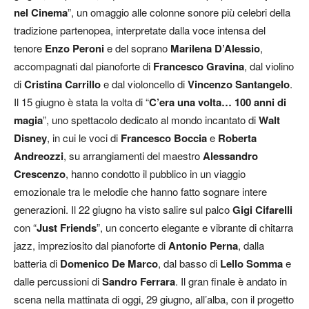
nel Cinema
”, un omaggio alle colonne sonore più celebri della
tradizione partenopea, interpretate dalla voce intensa del
tenore
Enzo Peroni
e del soprano
Marilena D’Alessio
,
accompagnati dal pianoforte di
Francesco Gravina
, dal violino
di
Cristina Carrillo
e dal violoncello di
Vincenzo Santangelo
.
Il 15 giugno è stata la volta di “
C’era una volta… 100 anni di
magia
”, uno spettacolo dedicato al mondo incantato di
Walt
Disney
, in cui le voci di
Francesco Boccia
e
Roberta
Andreozzi
, su arrangiamenti del maestro
Alessandro
Crescenzo
, hanno condotto il pubblico in un viaggio
emozionale tra le melodie che hanno fatto sognare intere
generazioni. Il 22 giugno ha visto salire sul palco
Gigi Cifarelli
con “
Just Friends
”, un concerto elegante e vibrante di chitarra
jazz, impreziosito dal pianoforte di
Antonio Perna
, dalla
batteria di
Domenico De Marco
, dal basso di
Lello Somma
e
dalle percussioni di
Sandro Ferrara
. Il gran finale è andato in
scena nella mattinata di oggi, 29 giugno, all’alba, con il progetto