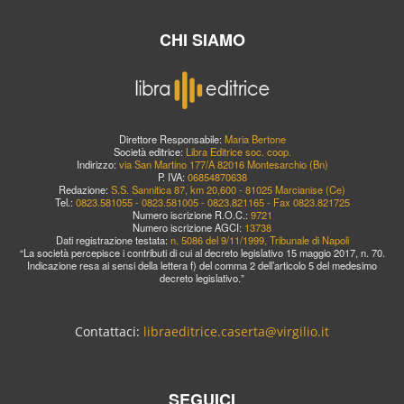
CHI SIAMO
Direttore Responsabile:
Maria Bertone
Società editrice:
Libra Editrice soc. coop.
Indirizzo:
via San Martino 177/A 82016 Montesarchio (Bn)
P. IVA:
06854870638
Redazione:
S.S. Sannitica 87, km 20,600 - 81025 Marcianise (Ce)
Tel.:
0823.581055 - 0823.581005 - 0823.821165 - Fax 0823.821725
Numero iscrizione R.O.C.:
9721
Numero iscrizione AGCI:
13738
Dati registrazione testata:
n. 5086 del 9/11/1999, Tribunale di Napoli
“La società percepisce i contributi di cui al decreto legislativo 15 maggio 2017, n. 70.
Indicazione resa ai sensi della lettera f) del comma 2 dell’articolo 5 del medesimo
decreto legislativo.”
Contattaci:
libraeditrice.caserta@virgilio.it
SEGUICI