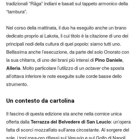
tradizionali “Rāga” indiani e basati sul tappeto armonico della
“tambura”.
Nel corso della mattinata, il duo ha eseguito anche un brano
dedicato proprio ai Lakota, il cui titolo è la citazione di uno dei
principali nodi della cultura di quel popolo: siamo tutti uno.
Bellissima anche l’esecuzione, da parte del solo Onorato con
la sua chitarra, di uno dei brani più intensi di
Pino Daniele
,
Allerìa
. Molto particolare l’utilizzo di un
octaver
che sposta
all’ottava inferiore le note eseguite sulle corde basse dello
strumento.
Un contesto da cartolina
Il fascino di questa edizione sta anche nella cornice unica
offerta dalla
Terrazza del Belvedere di San Leucio
: un’opera
fatta di scorci mozzafiato sull’area circostante. Al sorgere del
sole, i toni rosa-oro riflessi sul Vesuvio e sul Golfo di Napoli