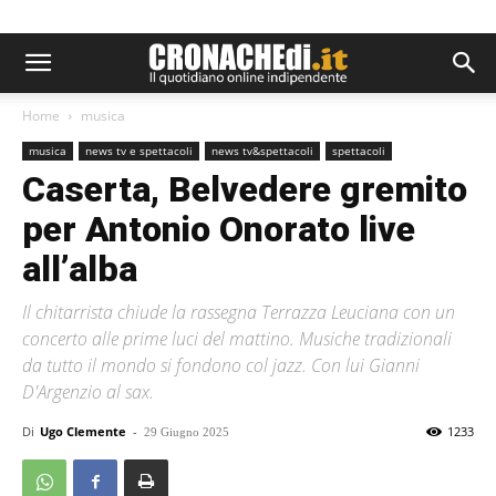
Home
musica
musica
news tv e spettacoli
news tv&spettacoli
spettacoli
Caserta, Belvedere gremito
per Antonio Onorato live
all’alba
Il chitarrista chiude la rassegna Terrazza Leuciana con un
concerto alle prime luci del mattino. Musiche tradizionali
da tutto il mondo si fondono col jazz. Con lui Gianni
D'Argenzio al sax.
Di
Ugo Clemente
-
1233
29 Giugno 2025