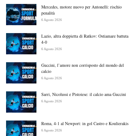
Mercedes, motore nuovo per Antonelli: rischio
penalità
6 Agosto 2026
Lazio, altra doppietta di Ratkov: Ostiamare battuta
4-0
6 Agosto 2026
Guccini, l’amore non corrisposto del mondo del
calcio
6 Agosto 2026
Sarri, Nicolussi e Pistoiese: il calcio ama Guccini
6 Agosto 2026
Roma, 4-1 al Newport: in gol Castro e Koulierakis
6 Agosto 2026