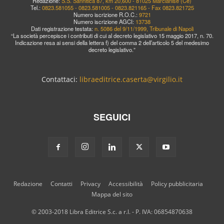
Redazione:
S.S. Sannitica 87, km 20,600 - 81025 Marcianise (Ce)
Tel.:
0823.581055 - 0823.581005 - 0823.821165 - Fax 0823.821725
Numero iscrizione R.O.C.:
9721
Numero iscrizione AGCI:
13738
Dati registrazione testata:
n. 5086 del 9/11/1999, Tribunale di Napoli
“La società percepisce i contributi di cui al decreto legislativo 15 maggio 2017, n. 70.
Indicazione resa ai sensi della lettera f) del comma 2 dell’articolo 5 del medesimo
decreto legislativo.”
Contattaci:
libraeditrice.caserta@virgilio.it
SEGUICI
Redazione
Contatti
Privacy
Accessibilità
Policy pubblicitaria
Mappa del sito
© 2003-2018 Libra Editrice S.c. a r.l. - P. IVA: 06854870638