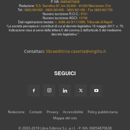
P. IVA:
06854870638
Redazione:
S.S. Sannitica 87, km 20,600 - 81025 Marcianise (Ce)
Tel.:
0823.581055 - 0823.581005 - 0823.821165 - Fax 0823.821725
Numero iscrizione R.O.C.:
9721
Numero iscrizione AGCI:
13738
Dati registrazione testata:
n. 5086 del 9/11/1999, Tribunale di Napoli
“La società percepisce i contributi di cui al decreto legislativo 15 maggio 2017, n. 70.
Indicazione resa ai sensi della lettera f) del comma 2 dell’articolo 5 del medesimo
decreto legislativo.”
Contattaci:
libraeditrice.caserta@virgilio.it
SEGUICI
Redazione
Contatti
Privacy
Accessibilità
Policy pubblicitaria
Mappa del sito
© 2003-2018 Libra Editrice S.c. a r.l. - P. IVA: 06854870638