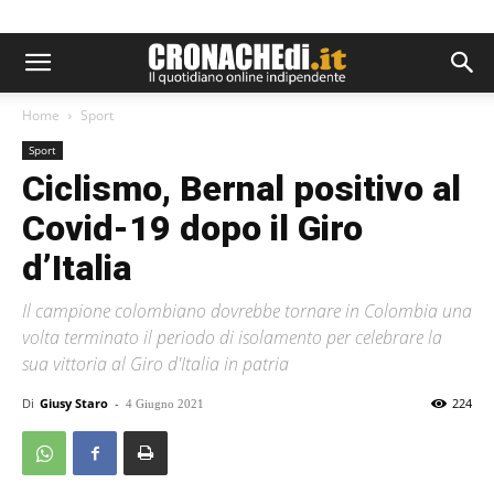
Home
Sport
Sport
Ciclismo, Bernal positivo al
Covid-19 dopo il Giro
d’Italia
Il campione colombiano dovrebbe tornare in Colombia una
volta terminato il periodo di isolamento per celebrare la
sua vittoria al Giro d'Italia in patria
Di
Giusy Staro
-
224
4 Giugno 2021