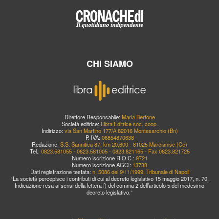
CHI SIAMO
Direttore Responsabile:
Maria Bertone
Società editrice:
Libra Editrice soc. coop.
Indirizzo:
via San Martino 177/A 82016 Montesarchio (Bn)
P. IVA:
06854870638
Redazione:
S.S. Sannitica 87, km 20,600 - 81025 Marcianise (Ce)
Tel.:
0823.581055 - 0823.581005 - 0823.821165 - Fax 0823.821725
Numero iscrizione R.O.C.:
9721
Numero iscrizione AGCI:
13738
Dati registrazione testata:
n. 5086 del 9/11/1999, Tribunale di Napoli
“La società percepisce i contributi di cui al decreto legislativo 15 maggio 2017, n. 70.
Indicazione resa ai sensi della lettera f) del comma 2 dell’articolo 5 del medesimo
decreto legislativo.”