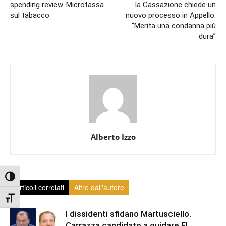
spending review. Microtassa
la Cassazione chiede un
sul tabacco
nuovo processo in Appello:
“Merita una condanna più
dura”
Alberto Izzo
Attiva/disattiva alto contrasto
Articoli correlati
Altro dall'autore
Attiva/disattiva dimensione testo
I dissidenti sfidano Martusciello.
Carrazza candidato a guidare FI