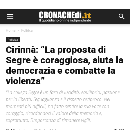
Home
Politica
Politica
Cirinnà: “La proposta di
Segre è coraggiosa, aiuta la
democrazia e combatte la
violenza”
"La collega Segre è un faro di lucidità, equilibrio, passione
per la libertà, l’eguaglianza e il rispetto reciproco. Nei
momenti più difficili, ha fatto sentire la sua voce con
coraggio, ricordandoci il valore della memoria e,
soprattutto, l’importanza di rimanere vigili.