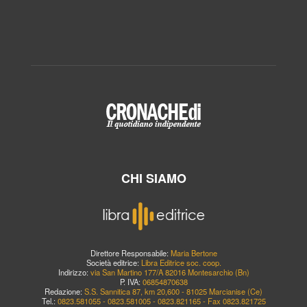
CHI SIAMO
Direttore Responsabile:
Maria Bertone
Società editrice:
Libra Editrice soc. coop.
Indirizzo:
via San Martino 177/A 82016 Montesarchio (Bn)
P. IVA:
06854870638
Redazione:
S.S. Sannitica 87, km 20,600 - 81025 Marcianise (Ce)
Tel.:
0823.581055 - 0823.581005 - 0823.821165 - Fax 0823.821725