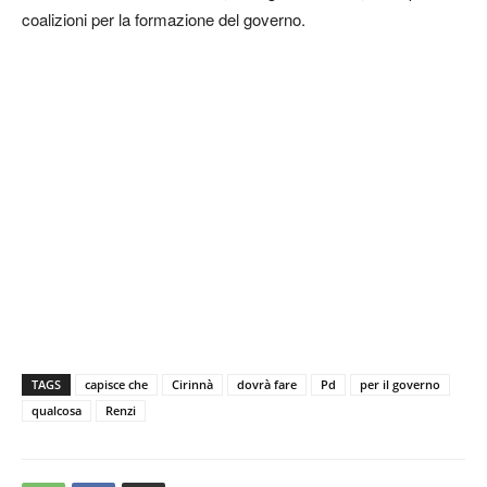
coalizioni per la formazione del governo.
TAGS
capisce che
Cirinnà
dovrà fare
Pd
per il governo
qualcosa
Renzi