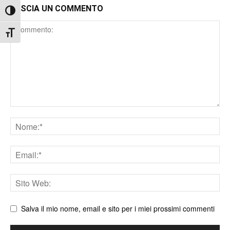
LASCIA UN COMMENTO
Attiva/disattiva alto contrasto
Comment
Attiva/disattiva dimensione testo
Nome
Email
Sito
web
Salva il mio nome, email e sito per i miei prossimi commenti