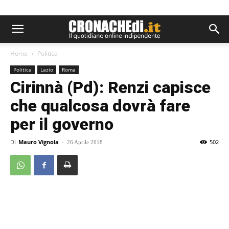
Home
Politica
Politica
Lazio
Roma
Cirinnà (Pd): Renzi capisce
che qualcosa dovrà fare
per il governo
Di
Mauro Vignola
-
502
26 Aprile 2018