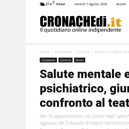
C
27.4
venerdì 7 Agosto 2026
Accedi
Rome
Cronachedi
Home
Campania
Caserta
Salute mentale e dirit
Campania
Caserta
News
Salute mentale e 
psichiatrico, giu
confronto al teat
Alle 16 appuntamento nel Salone degli Specchi. A
aggiunto del Tribunale di Napoli Nord Domeni