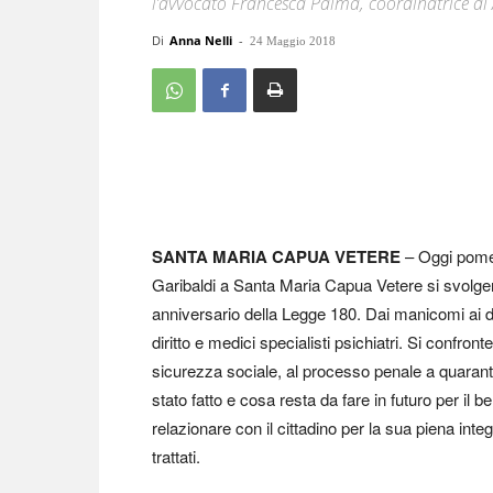
l’avvocato Francesca Palma, coordinatrice di
Di
Anna Nelli
-
24 Maggio 2018
SANTA MARIA CAPUA VETERE
– Oggi pomeri
Garibaldi a Santa Maria Capua Vetere si svolge
anniversario della Legge 180. Dai manicomi ai diri
diritto e medici specialisti psichiatri. Si confro
sicurezza sociale, al processo penale a quaranta
stato fatto e cosa resta da fare in futuro per il 
relazionare con il cittadino per la sua piena inte
trattati.