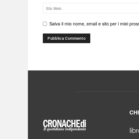
Sito
web
Salva il mio nome, email e sito per i miei pr
CH