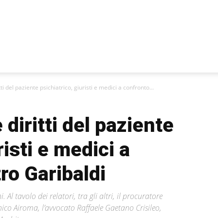
ti del paziente psichiatrico, giuristi e medici a confronto...
diritti del paziente
risti e medici a
ro Garibaldi
l tavolo dei relatori, tra gli altri, il procuratore
co Airoma, l’avvocato Raffaele Gaetano Crisileo,