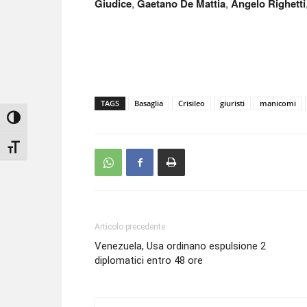
Giudice
,
Gaetano De Mattia
,
Angelo Righetti
TAGS
Basaglia
Crisileo
giuristi
manicomi
Attiva/disattiva alto contrasto
Attiva/disattiva dimensione testo
Articolo precedente
Venezuela, Usa ordinano espulsione 2
diplomatici entro 48 ore