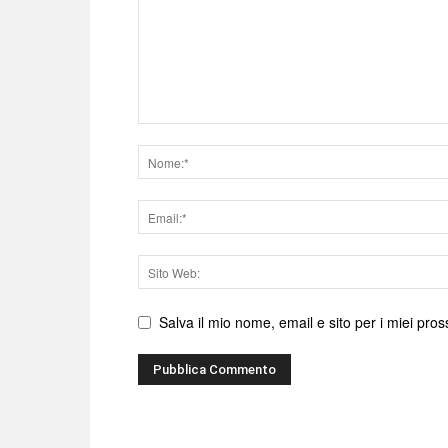
Nome
Email
Sito
web
Salva il mio nome, email e sito per i miei pr