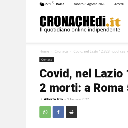
C
27.9
sabato 8 Agosto 2026
Accedi
Rome
Cronachedi
Home
Cronaca
Covid, nel Lazio 12.828 nuovi casi 
Cronaca
Covid, nel Lazio
2 morti: a Roma 
Di
Alberto Izzo
-
9 Gennaio 2022