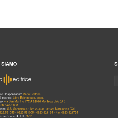
I SIAMO
S
ore Responsabile:
Maria Bertone
à editrice:
Libra Editrice soc. coop.
zzo:
via San Martino 177/A 82016 Montesarchio (Bn)
:
06854870638
ione:
S.S. Sannitica 87, km 20,600 - 81025 Marcianise (Ce)
823.581055 - 0823.581005 - 0823.821165 - Fax 0823.821725
o iscrizione R.O.C.:
9721