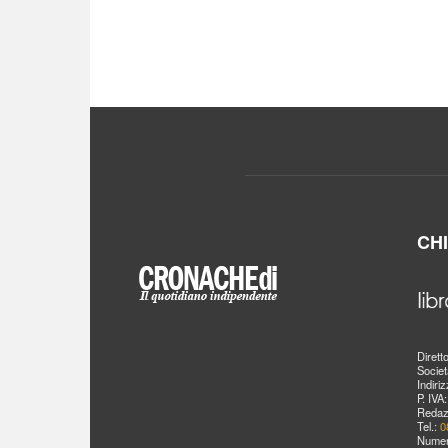
CH
Dirett
Societ
Indiri
P. IVA
Redaz
Tel.:
0
Numer