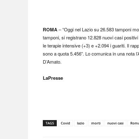
ROMA
– “Oggi nel Lazio su 26.583 tamponi mole
tamponi, si registrano 12.828 nuovi casi positivi 
le terapie intensive (+3) e +2.094 i guariti. Il ra
sono a quota 5.456”. Lo comunica in una nota l’
D’Amato.
LaPresse
TAGS
Covid
lazio
morti
nuovi casi
Rom