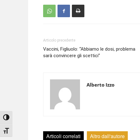
Articolo precedente
Vaccini, Figliuolo: “Abbiamo le dosi, problema
sarà convincere gli scettici”
Alberto Izzo
Attiva/disattiva alto contrasto
Attiva/disattiva dimensione testo
Articoli correlati
Altro dall'autore