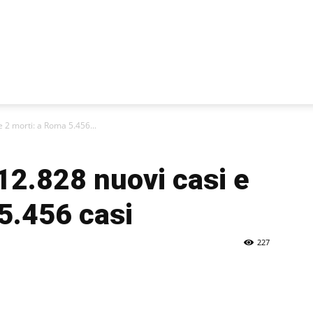
e 2 morti: a Roma 5.456...
 12.828 nuovi casi e
5.456 casi
227