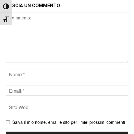
LASCIA UN COMMENTO
Attiva/disattiva alto contrasto
Comment
Attiva/disattiva dimensione testo
Nome
Email
Sito
web
Salva il mio nome, email e sito per i miei prossimi commenti