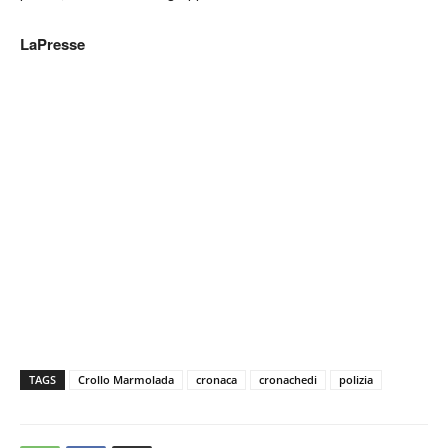
LaPresse
TAGS
Crollo Marmolada
cronaca
cronachedi
polizia