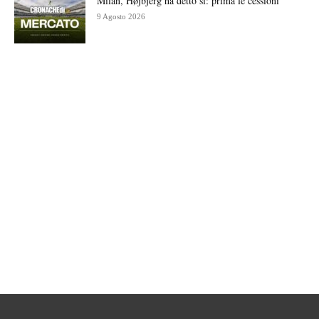
Milan, Højbjerg ha detto sì: prima le cessioni
9 Agosto 2026