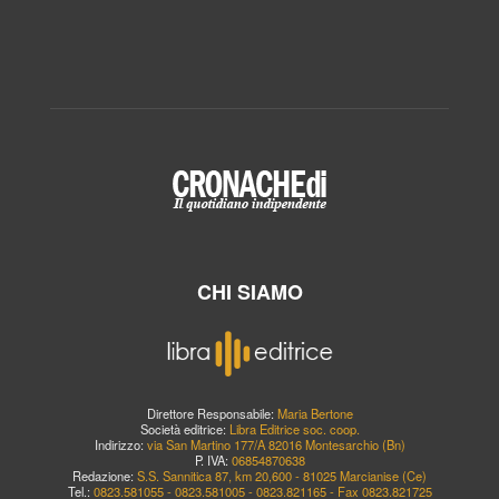
CHI SIAMO
Direttore Responsabile:
Maria Bertone
Società editrice:
Libra Editrice soc. coop.
Indirizzo:
via San Martino 177/A 82016 Montesarchio (Bn)
P. IVA:
06854870638
Redazione:
S.S. Sannitica 87, km 20,600 - 81025 Marcianise (Ce)
Tel.:
0823.581055 - 0823.581005 - 0823.821165 - Fax 0823.821725