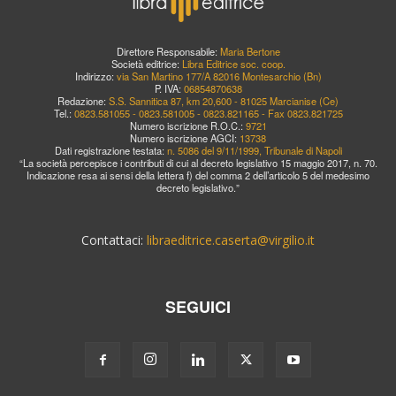
Direttore Responsabile:
Maria Bertone
Società editrice:
Libra Editrice soc. coop.
Indirizzo:
via San Martino 177/A 82016 Montesarchio (Bn)
P. IVA:
06854870638
Redazione:
S.S. Sannitica 87, km 20,600 - 81025 Marcianise (Ce)
Tel.:
0823.581055 - 0823.581005 - 0823.821165 - Fax 0823.821725
Numero iscrizione R.O.C.:
9721
Numero iscrizione AGCI:
13738
Dati registrazione testata:
n. 5086 del 9/11/1999, Tribunale di Napoli
“La società percepisce i contributi di cui al decreto legislativo 15 maggio 2017, n. 70.
Indicazione resa ai sensi della lettera f) del comma 2 dell’articolo 5 del medesimo
decreto legislativo.”
Contattaci:
libraeditrice.caserta@virgilio.it
SEGUICI