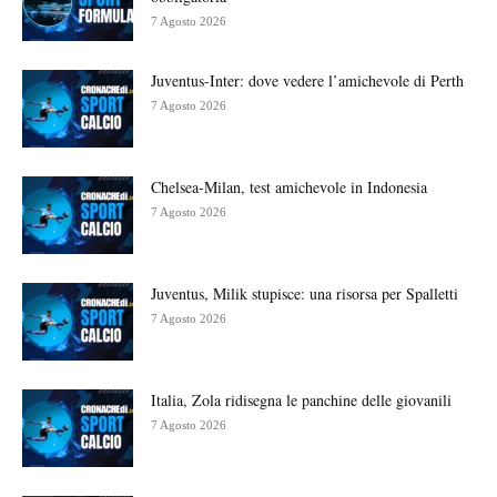
7 Agosto 2026
Juventus-Inter: dove vedere l’amichevole di Perth
7 Agosto 2026
Chelsea-Milan, test amichevole in Indonesia
7 Agosto 2026
Juventus, Milik stupisce: una risorsa per Spalletti
7 Agosto 2026
Italia, Zola ridisegna le panchine delle giovanili
7 Agosto 2026