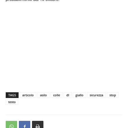
TAGS
articolo
asilo
colle
dl
giallo
sicurezza
stop
testo