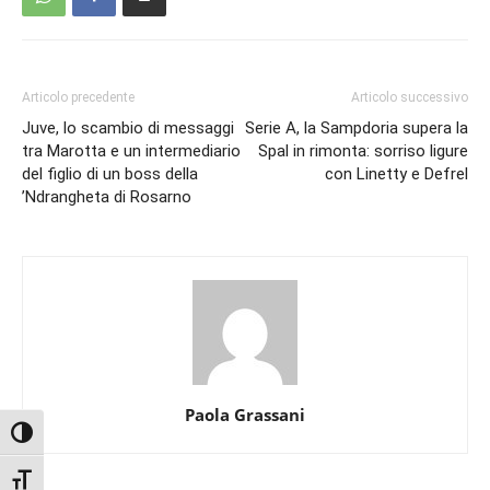
Articolo precedente
Articolo successivo
Juve, lo scambio di messaggi
Serie A, la Sampdoria supera la
tra Marotta e un intermediario
Spal in rimonta: sorriso ligure
del figlio di un boss della
con Linetty e Defrel
’Ndrangheta di Rosarno
Paola Grassani
Attiva/disattiva alto contrasto
Attiva/disattiva dimensione testo