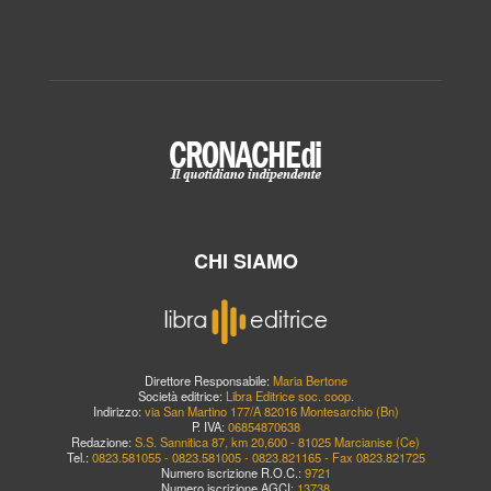
CHI SIAMO
Direttore Responsabile:
Maria Bertone
Società editrice:
Libra Editrice soc. coop.
Indirizzo:
via San Martino 177/A 82016 Montesarchio (Bn)
P. IVA:
06854870638
Redazione:
S.S. Sannitica 87, km 20,600 - 81025 Marcianise (Ce)
Tel.:
0823.581055 - 0823.581005 - 0823.821165 - Fax 0823.821725
Numero iscrizione R.O.C.:
9721
Numero iscrizione AGCI:
13738