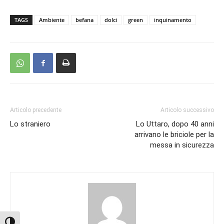
TAGS
Ambiente
befana
dolci
green
inquinamento
Articolo precedente
Articolo successivo
Lo straniero
Lo Uttaro, dopo 40 anni
arrivano le briciole per la
messa in sicurezza
Attiva/disattiva alto contrasto