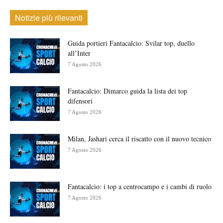
Notizie più rilevanti
Guida portieri Fantacalcio: Svilar top, duello
all’Inter
7 Agosto 2026
Fantacalcio: Dimarco guida la lista dei top
difensori
7 Agosto 2026
Milan, Jashari cerca il riscatto con il nuovo tecnico
7 Agosto 2026
Fantacalcio: i top a centrocampo e i cambi di ruolo
7 Agosto 2026