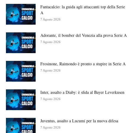
Fantacalcio: la guida agli attaccanti top della Serie
A
7 Agosto 2026
Adorante, il bomber del Venezia alla prova Serie A
7 Agosto 2026
Frosinone, Raimondo è pronto a stupire in Serie A
7 Agosto 2026
Inter, assalto a Diaby: è sfida al Bayer Leverkusen
7 Agosto 2026
Juventus, assalto a Lucumí per la nuova difesa
7 Agosto 2026