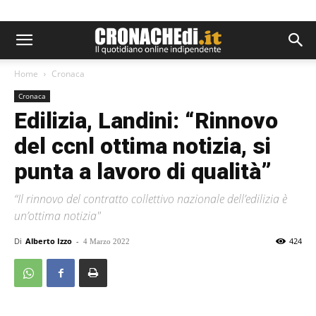
Home
Cronaca
Cronaca
Edilizia, Landini: “Rinnovo
del ccnl ottima notizia, si
punta a lavoro di qualità”
“Il rinnovo del contratto collettivo nazionale dell’edilizia è
un’ottima notizia"
Di
Alberto Izzo
-
424
4 Marzo 2022