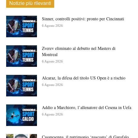
Notizie più rilevanti
Sinner, controlli positivi: pronto per Cincinnati
6 Agosto 2026
Zverev eliminato al debutto nel Masters di
Montreal
6 Agosto 2026
Alcaraz, la difesa del titolo US Open è a rischio
6 Agosto 2026
Addio a Marchioro, l’allenatore del Cesena in Uefa
6 Agosto 2026
Casapesenna, il patrimonio ‘nascosto’ di Garofalo