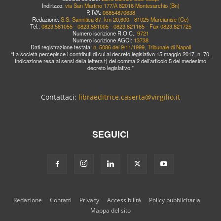
Indirizzo:
via San Martino 177/A 82016 Montesarchio (Bn)
P. IVA:
06854870638
Redazione:
S.S. Sannitica 87, km 20,600 - 81025 Marcianise (Ce)
Tel.:
0823.581055 - 0823.581005 - 0823.821165 - Fax 0823.821725
Numero iscrizione R.O.C.:
9721
Numero iscrizione AGCI:
13738
Dati registrazione testata:
n. 5086 del 9/11/1999, Tribunale di Napoli
“La società percepisce i contributi di cui al decreto legislativo 15 maggio 2017, n. 70.
Indicazione resa ai sensi della lettera f) del comma 2 dell’articolo 5 del medesimo
decreto legislativo.”
Contattaci:
libraeditrice.caserta@virgilio.it
SEGUICI
Redazione
Contatti
Privacy
Accessibilità
Policy pubblicitaria
Mappa del sito