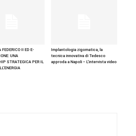
 FEDERICO II ED E-
Implantologia zigomatica, la
IONE: UNA
tecnica innovativa di Tedesco
IP STRATEGICA PER IL
approda a Napoli – L’intervista video
LL’ENERGIA