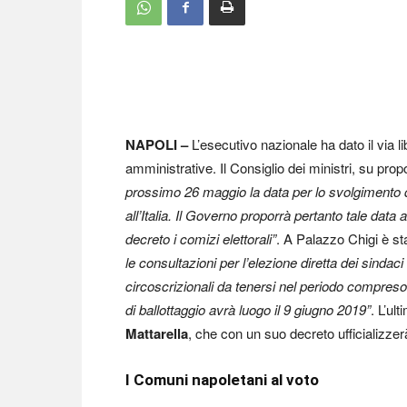
NAPOLI –
L’esecutivo nazionale ha dato il via l
amministrative. Il Consiglio dei ministri, su pro
prossimo 26 maggio la data per lo svolgimento d
all’Italia. Il Governo proporrà pertanto tale data
decreto i comizi elettorali”
. A Palazzo Chigi è sta
le consultazioni per l’elezione diretta dei sindac
circoscrizionali da tenersi nel periodo compreso t
di ballottaggio avrà luogo il 9 giugno 2019”
. L’ul
Mattarella
, che con un suo decreto ufficializzerà
I Comuni napoletani al voto