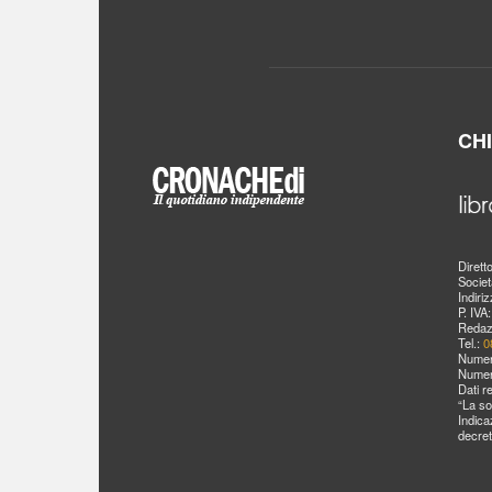
CH
Dirett
Societ
Indiri
P. IVA
Redaz
Tel.:
0
Numer
Numer
Dati r
“La so
Indica
decret