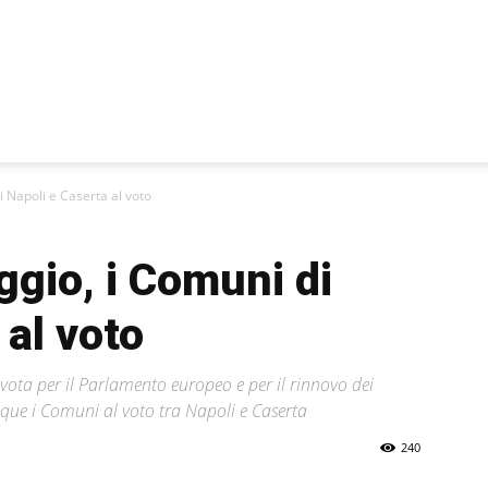
i Napoli e Caserta al voto
ggio, i Comuni di
 al voto
Si vota per il Parlamento europeo e per il rinnovo dei
que i Comuni al voto tra Napoli e Caserta
240