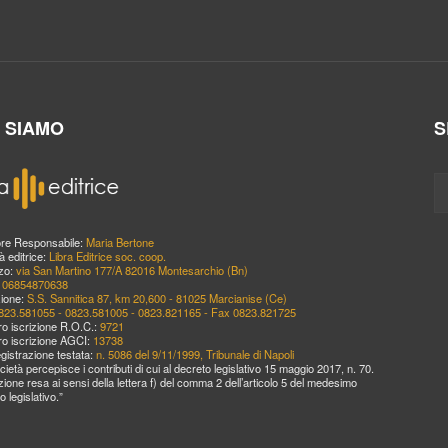
I SIAMO
S
ore Responsabile:
Maria Bertone
à editrice:
Libra Editrice soc. coop.
zzo:
via San Martino 177/A 82016 Montesarchio (Bn)
:
06854870638
ione:
S.S. Sannitica 87, km 20,600 - 81025 Marcianise (Ce)
823.581055 - 0823.581005 - 0823.821165 - Fax 0823.821725
o iscrizione R.O.C.:
9721
o iscrizione AGCI:
13738
egistrazione testata:
n. 5086 del 9/11/1999, Tribunale di Napoli
cietà percepisce i contributi di cui al decreto legislativo 15 maggio 2017, n. 70.
zione resa ai sensi della lettera f) del comma 2 dell’articolo 5 del medesimo
o legislativo.”