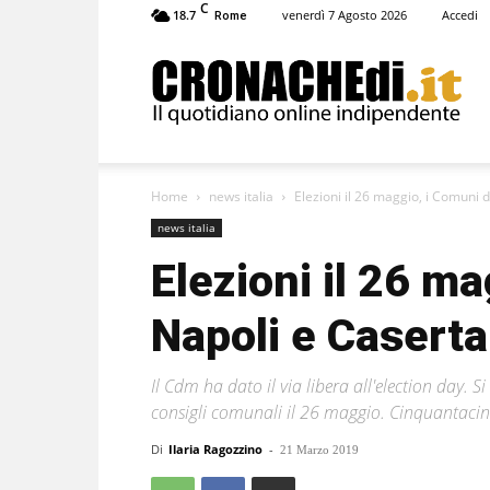
C
18.7
venerdì 7 Agosto 2026
Accedi
Rome
Cronachedi
Home
news italia
Elezioni il 26 maggio, i Comuni d
news italia
Elezioni il 26 ma
Napoli e Caserta
Il Cdm ha dato il via libera all'election day. 
consigli comunali il 26 maggio. Cinquantacin
Di
Ilaria Ragozzino
-
21 Marzo 2019