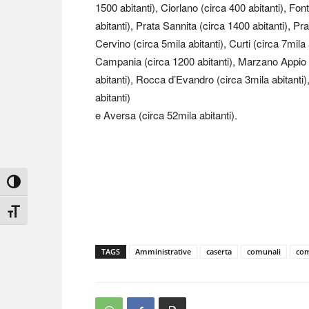
1500 abitanti), Ciorlano (circa 400 abitanti), Fon
abitanti), Prata Sannita (circa 1400 abitanti), Pra
Cervino (circa 5mila abitanti), Curti (circa 7mila
Campania (circa 1200 abitanti), Marzano Appio (
abitanti), Rocca d’Evandro (circa 3mila abitanti)
abitanti)
e Aversa (circa 52mila abitanti).
Attiva/disattiva alto contrasto
Attiva/disattiva dimensione testo
TAGS
Amministrative
caserta
comunali
co