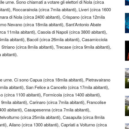
le urne. Sono chiamati a votare gli elettori di Nola (circa
tanti), Roccarainola (circa 7mila abitanti), Liveri (circa 1600
nara di Nola (circa 2400 abitanti), Crispano (circa 12mila
rumo Nevano (circa 18mila abitanti), Sant’Antonio Abate
rca 11mila abitanti), Casola di Napoli (circa 3800 abitanti),
6mila abitanti), Bacoli (circa 26mila abitanti), Casamicciola
, Striano (circa 8mila abitanti), Trecase (circa 9mila abitanti),
 abitanti).
e urne. Ci sono Capua (circa 18mila abitanti), Pietravairano
1mila abitanti), San Felice a Cancello (circa 17mila abitanti),
o (circa 1100 abitanti), Formicola (circa 1400 abitanti),
9mila abitanti), Carinaro (circa 7mila abitanti), Francolise
400 abitanti), Casapesenna (circa 7mila abitanti),
elvolturno (circa 25mila abitanti), Casapulla (circa 8mila
nti), Ailano (circa 1300 abitanti), Capriati a Volturno (circa