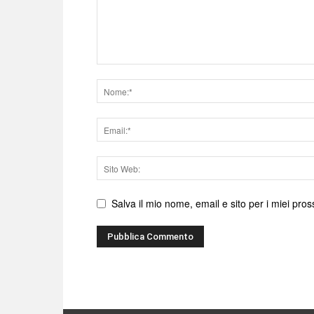
Nome
Email
Sito
web
Salva il mio nome, email e sito per i miei pr