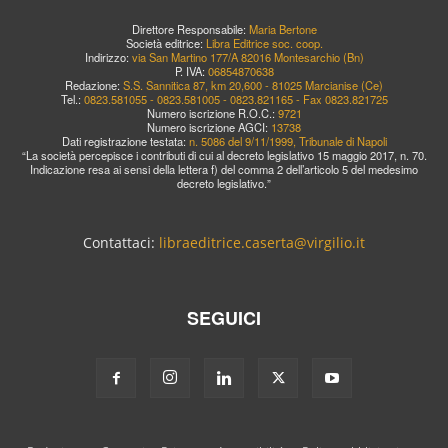
Direttore Responsabile:
Maria Bertone
Società editrice:
Libra Editrice soc. coop.
Indirizzo:
via San Martino 177/A 82016 Montesarchio (Bn)
P. IVA:
06854870638
Redazione:
S.S. Sannitica 87, km 20,600 - 81025 Marcianise (Ce)
Tel.:
0823.581055 - 0823.581005 - 0823.821165 - Fax 0823.821725
Numero iscrizione R.O.C.:
9721
Numero iscrizione AGCI:
13738
Dati registrazione testata:
n. 5086 del 9/11/1999, Tribunale di Napoli
“La società percepisce i contributi di cui al decreto legislativo 15 maggio 2017, n. 70.
Indicazione resa ai sensi della lettera f) del comma 2 dell’articolo 5 del medesimo
decreto legislativo.”
Contattaci:
libraeditrice.caserta@virgilio.it
SEGUICI