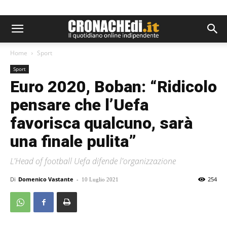
Home
Sport
Sport
Euro 2020, Boban: “Ridicolo
pensare che l’Uefa
favorisca qualcuno, sarà
una finale pulita”
L'Head of football Uefa difende l'organizzazione
Di
Domenico Vastante
-
254
10 Luglio 2021