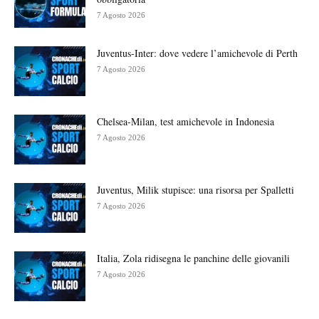
7 Agosto 2026
Juventus-Inter: dove vedere l’amichevole di Perth
7 Agosto 2026
Chelsea-Milan, test amichevole in Indonesia
7 Agosto 2026
Juventus, Milik stupisce: una risorsa per Spalletti
7 Agosto 2026
Italia, Zola ridisegna le panchine delle giovanili
7 Agosto 2026