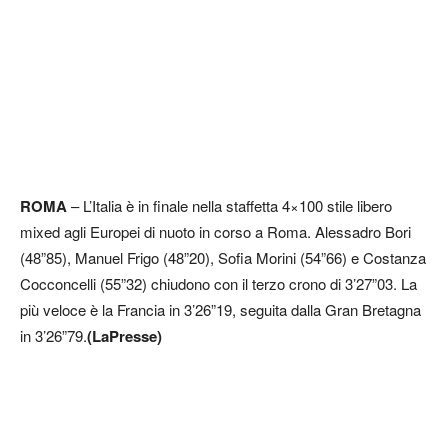
ROMA
– L’Italia è in finale nella staffetta 4×100 stile libero
mixed agli Europei di nuoto in corso a Roma. Alessadro Bori
(48”85), Manuel Frigo (48”20), Sofia Morini (54”66) e Costanza
Cocconcelli (55”32) chiudono con il terzo crono di 3’27”03. La
più veloce è la Francia in 3’26”19, seguita dalla Gran Bretagna
in 3’26”79.
(LaPresse)