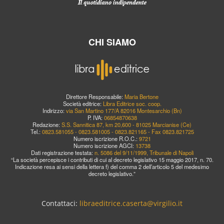
CHI SIAMO
Direttore Responsabile:
Maria Bertone
Società editrice:
Libra Editrice soc. coop.
Indirizzo:
via San Martino 177/A 82016 Montesarchio (Bn)
P. IVA:
06854870638
Redazione:
S.S. Sannitica 87, km 20,600 - 81025 Marcianise (Ce)
Tel.:
0823.581055 - 0823.581005 - 0823.821165 - Fax 0823.821725
Numero iscrizione R.O.C.:
9721
Numero iscrizione AGCI:
13738
Dati registrazione testata:
n. 5086 del 9/11/1999, Tribunale di Napoli
“La società percepisce i contributi di cui al decreto legislativo 15 maggio 2017, n. 70.
Indicazione resa ai sensi della lettera f) del comma 2 dell’articolo 5 del medesimo
decreto legislativo.”
Contattaci:
libraeditrice.caserta@virgilio.it