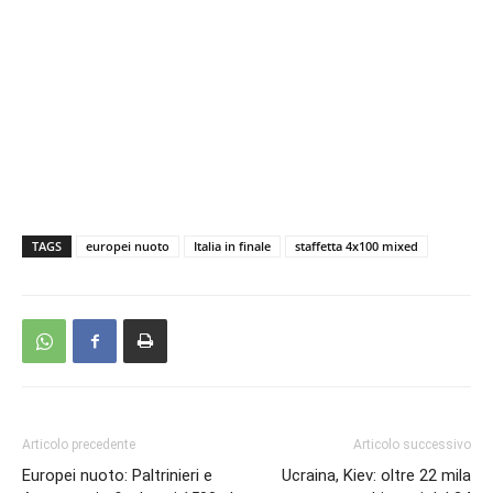
TAGS
europei nuoto
Italia in finale
staffetta 4x100 mixed
Articolo precedente
Articolo successivo
Europei nuoto: Paltrinieri e
Ucraina, Kiev: oltre 22 mila