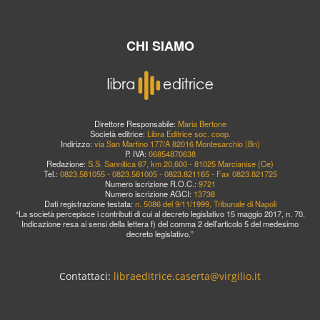
CHI SIAMO
Direttore Responsabile:
Maria Bertone
Società editrice:
Libra Editrice soc. coop.
Indirizzo:
via San Martino 177/A 82016 Montesarchio (Bn)
P. IVA:
06854870638
Redazione:
S.S. Sannitica 87, km 20,600 - 81025 Marcianise (Ce)
Tel.:
0823.581055 - 0823.581005 - 0823.821165 - Fax 0823.821725
Numero iscrizione R.O.C.:
9721
Numero iscrizione AGCI:
13738
Dati registrazione testata:
n. 5086 del 9/11/1999, Tribunale di Napoli
“La società percepisce i contributi di cui al decreto legislativo 15 maggio 2017, n. 70.
Indicazione resa ai sensi della lettera f) del comma 2 dell’articolo 5 del medesimo
decreto legislativo.”
Contattaci:
libraeditrice.caserta@virgilio.it