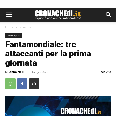
Home
news sport
news sport
Fantamondiale: tre
attaccanti per la prima
giornata
Di
Anna Nelli
-
288
10 Giugno 2026