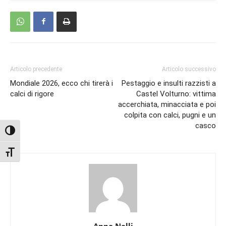
Articolo precedente
Articolo successivo
Mondiale 2026, ecco chi tirerà i
Pestaggio e insulti razzisti a
calci di rigore
Castel Volturno: vittima
accerchiata, minacciata e poi
colpita con calci, pugni e un
casco
Attiva/disattiva alto contrasto
Attiva/disattiva dimensione testo
Anna Nelli