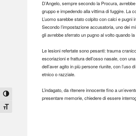
D’Angelo, sempre secondo la Procura, avrebbe ra
gruppo e impedendo alla vittima di fuggire. La c
L’uomo sarebbe stato colpito con calci e pugni in 
Secondo l’impostazione accusatoria, uno dei mi
gli avrebbe sferrato un pugno al volto quando la 
Le lesioni refertate sono pesanti: trauma crani
escoriazioni e frattura dell’osso nasale, con una
dell’aver agito in più persone riunite, con l’uso 
etnico o razziale.
L’indagato, da ritenere innocente fino a un’even
Attiva/disattiva alto contrasto
presentare memorie, chiedere di essere interrog
Attiva/disattiva dimensione testo