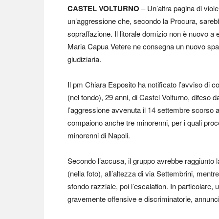
CASTEL VOLTURNO
– Un’altra pagina di viole
un’aggressione che, secondo la Procura, sarebb
sopraffazione. Il litorale domizio non è nuovo a 
Maria Capua Vetere ne consegna un nuovo spacca
giudiziaria.
Il pm Chiara Esposito ha notificato l’avviso di 
(nel tondo), 29 anni, di Castel Volturno, difeso 
l’aggressione avvenuta il 14 settembre scorso ai
compaiono anche tre minorenni, per i quali proc
minorenni di Napoli.
Secondo l’accusa, il gruppo avrebbe raggiunto la
(nella foto), all’altezza di via Settembrini, ment
sfondo razziale, poi l’escalation. In particolare,
gravemente offensive e discriminatorie, annunci