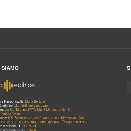
I SIAMO
S
ore Responsabile:
Maria Bertone
à editrice:
Libra Editrice soc. coop.
zzo:
via San Martino 177/A 82016 Montesarchio (Bn)
:
06854870638
ione:
S.S. Sannitica 87, km 20,600 - 81025 Marcianise (Ce)
823.581055 - 0823.581005 - 0823.821165 - Fax 0823.821725
o iscrizione R.O.C.:
9721
o iscrizione AGCI:
13738