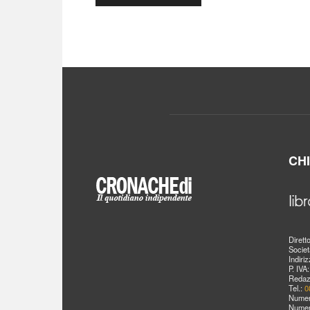
CH
Dirett
Societ
Indiri
P. IVA
Redaz
Tel.:
0
Numer
Numer