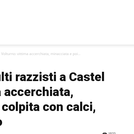
l Volturno: vittima accerchiata, minacciata e poi...
ti razzisti a Castel
a accerchiata,
colpita con calci,
o
1522