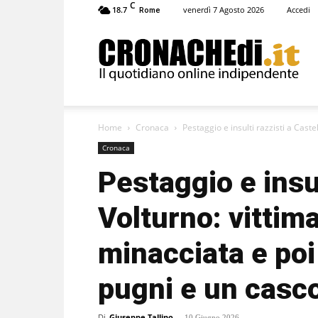
C
18.7
venerdì 7 Agosto 2026
Accedi
Rome
Cronachedi
Home
Cronaca
Pestaggio e insulti razzisti a Caste
Cronaca
Pestaggio e insul
Volturno: vittim
minacciata e poi 
pugni e un casc
Di
Giuseppe Tallino
-
10 Giugno 2026