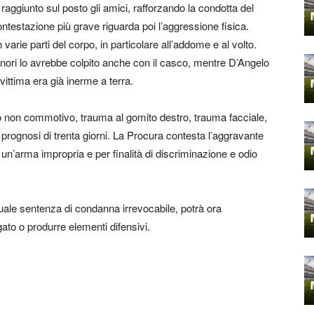
ggiunto sul posto gli amici, rafforzando la condotta del
ontestazione più grave riguarda poi l’aggressione fisica.
varie parti del corpo, in particolare all’addome e al volto.
nori lo avrebbe colpito anche con il casco, mentre D’Angelo
vittima era già inerme a terra.
co non commotivo, trauma al gomito destro, trauma facciale,
 prognosi di trenta giorni. La Procura contesta l’aggravante
di un’arma impropria e per finalità di discriminazione e odio
tuale sentenza di condanna irrevocabile, potrà ora
ato o produrre elementi difensivi.