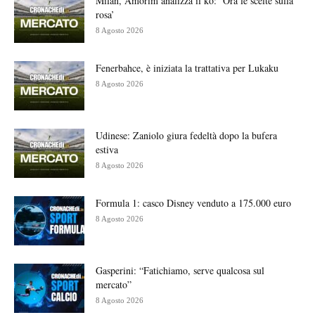
Milan, Amorim analizza il ko: ‘Ora le scelte sulla
rosa’
8 Agosto 2026
Fenerbahce, è iniziata la trattativa per Lukaku
8 Agosto 2026
Udinese: Zaniolo giura fedeltà dopo la bufera
estiva
8 Agosto 2026
Formula 1: casco Disney venduto a 175.000 euro
8 Agosto 2026
Gasperini: “Fatichiamo, serve qualcosa sul
mercato”
8 Agosto 2026