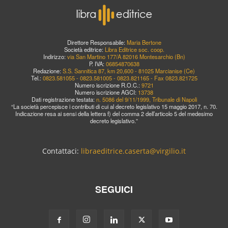
Direttore Responsabile:
Maria Bertone
Società editrice:
Libra Editrice soc. coop.
Indirizzo:
via San Martino 177/A 82016 Montesarchio (Bn)
P. IVA:
06854870638
Redazione:
S.S. Sannitica 87, km 20,600 - 81025 Marcianise (Ce)
Tel.:
0823.581055 - 0823.581005 - 0823.821165 - Fax 0823.821725
Numero iscrizione R.O.C.:
9721
Numero iscrizione AGCI:
13738
Dati registrazione testata:
n. 5086 del 9/11/1999, Tribunale di Napoli
“La società percepisce i contributi di cui al decreto legislativo 15 maggio 2017, n. 70.
Indicazione resa ai sensi della lettera f) del comma 2 dell’articolo 5 del medesimo
decreto legislativo.”
Contattaci:
libraeditrice.caserta@virgilio.it
SEGUICI