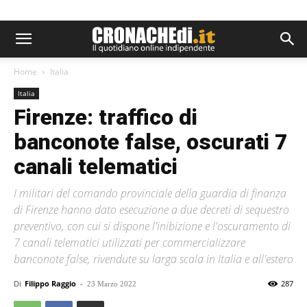
Home
Italia
Italia
Firenze: traffico di
banconote false, oscurati 7
canali telematici
I militari del comando provinciale della guardia di finanza
di Firenze hanno dato esecuzione a due decreti di sequestro
preventivo, con cui si dispone l'inibizione e l'oscuramento di
7 canali telematici utilizzati per commercializzare
banconote false, rivendute su larga scala in Italia e all'estero
Di
Filippo Raggio
-
287
23 Marzo 2022