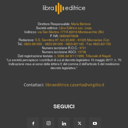
Direttore Responsabile:
Maria Bertone
Società editrice:
Libra Editrice soc. coop.
Indirizzo:
via San Martino 177/A 82016 Montesarchio (Bn)
P. IVA:
06854870638
Redazione:
S.S. Sannitica 87, km 20,600 - 81025 Marcianise (Ce)
Tel.:
0823.581055 - 0823.581005 - 0823.821165 - Fax 0823.821725
Numero iscrizione R.O.C.:
9721
Numero iscrizione AGCI:
13738
Dati registrazione testata:
n. 5086 del 9/11/1999, Tribunale di Napoli
“La società percepisce i contributi di cui al decreto legislativo 15 maggio 2017, n. 70.
Indicazione resa ai sensi della lettera f) del comma 2 dell’articolo 5 del medesimo
decreto legislativo.”
Contattaci:
libraeditrice.caserta@virgilio.it
SEGUICI