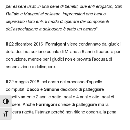
per essere usati in una serie di benefit, due enti erogatori, San
Raffale e Maugeri al collasso, imprenditori che hanno
depredato i loro enti. Il modo di operare dei componenti
dell’associazione a delinquere è stato un cancro
“.
Il 22 dicembre 2016
Formigoni
viene condannato dai giudici
della decima sezione penale di Milano a 6 anni di carcere per
corruzione, mentre per i giudici non è provata l’accusa di
associazione a delinquere.
Il 22 maggio 2018, nel corso del processo d’appello, i
coimputati
Daccò
e
Simone
decidono di patteggiare
rispettivamente 2 anni e sette mesi e 4 anni e otto mesi di
Attiva/disattiva alto contrasto
carcere. Anche
Formigoni
chiede di patteggiare ma la
Procura rigetta l’istanza perché non ritiene congrua la pena.
Attiva/disattiva dimensione testo