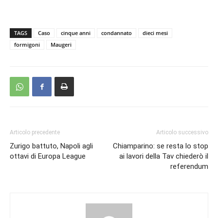
TAGS
Caso
cinque anni
condannato
dieci mesi
formigoni
Maugeri
Articolo precedente
Articolo successivo
Zurigo battuto, Napoli agli
Chiamparino: se resta lo stop
ottavi di Europa League
ai lavori della Tav chiederò il
referendum