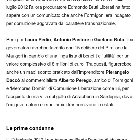
luglio 2012 l’allora procuratore Edmondo Bruti Liberati ha fatto
sapere con un comunicato che anche Formigoni era indagato
per corruzione aggravata dal carattere transnazionale.
Per i pm
Laura Pedio
,
Antonio Pastore
e
Gaetano Ruta
, l’ex
governatore avrebbe favorito con 15 delibere del Pirellone la
Maugeri in cambio di una linga lista di benefit e “utilità” per un
valore complessivo di 8 milioni di euro. Tra questi, figurerebbe
anche un maxi sconto praticato dall’imprenditore
Pierangelo
Daccò
al commercialista
Alberto Perego
, amico di Formigoni
e ‘Memores Domini’ di Comunione Liberazione come lui, per
l’acquisto di una villa sul golfo di Arzachena in Sardegna, dove
l’ex governatore e i suoi amici trascorrevano le estati.
Le prime condanne
Il 12 febbraio 2013 i pm hanno notificato l’avviso di chiusura