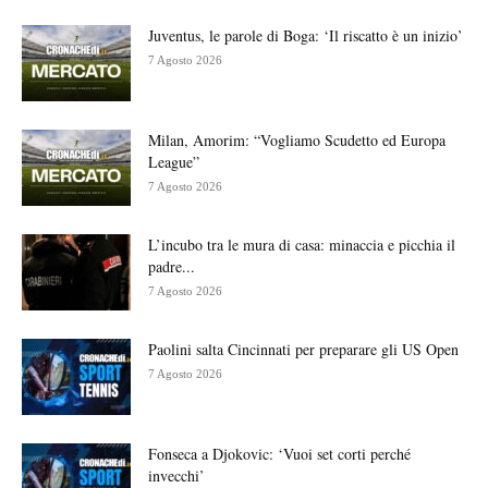
Juventus, le parole di Boga: ‘Il riscatto è un inizio’
7 Agosto 2026
Milan, Amorim: “Vogliamo Scudetto ed Europa
League”
7 Agosto 2026
L’incubo tra le mura di casa: minaccia e picchia il
padre...
7 Agosto 2026
Paolini salta Cincinnati per preparare gli US Open
7 Agosto 2026
Fonseca a Djokovic: ‘Vuoi set corti perché
invecchi’