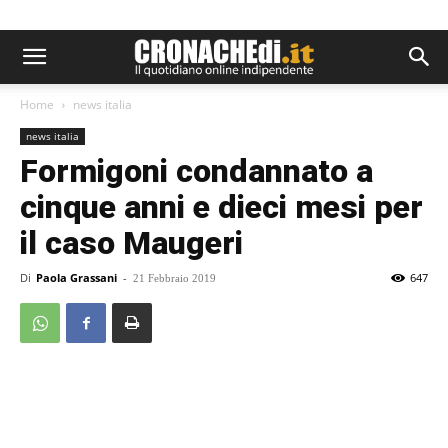
Home
news italia
news italia
Formigoni condannato a
cinque anni e dieci mesi per
il caso Maugeri
Di
Paola Grassani
-
647
21 Febbraio 2019