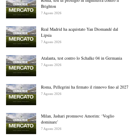
Roma, test di prestigio in Inghilterra contro il
Brighton
7 Agosto 2026
Real Madrid ha acquistato Yan Diomandé dal
Lipsia
7 Agosto 2026
Atalanta, test contro lo Schalke 04 in Germania
7 Agosto 2026
Roma, Pellegrini ha firmato il rinnovo fino al 2027
7 Agosto 2026
Milan, Jashari promuove Amorim: ‘Voglio
dominare’
7 Agosto 2026