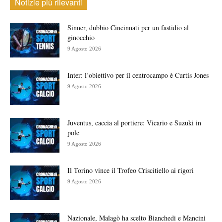
Notizie più rilevanti
Sinner, dubbio Cincinnati per un fastidio al
ginocchio
9 Agosto 2026
Inter: l’obiettivo per il centrocampo è Curtis Jones
9 Agosto 2026
Juventus, caccia al portiere: Vicario e Suzuki in
pole
9 Agosto 2026
Il Torino vince il Trofeo Criscitiello ai rigori
9 Agosto 2026
Nazionale, Malagò ha scelto Bianchedi e Mancini