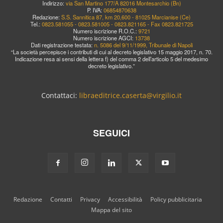
Indirizzo:
via San Martino 177/A 82016 Montesarchio (Bn)
P. IVA:
06854870638
Redazione:
S.S. Sannitica 87, km 20,600 - 81025 Marcianise (Ce)
Tel.:
0823.581055 - 0823.581005 - 0823.821165 - Fax 0823.821725
Numero iscrizione R.O.C.:
9721
Numero iscrizione AGCI:
13738
Dati registrazione testata:
n. 5086 del 9/11/1999, Tribunale di Napoli
“La società percepisce i contributi di cui al decreto legislativo 15 maggio 2017, n. 70.
Indicazione resa ai sensi della lettera f) del comma 2 dell’articolo 5 del medesimo
decreto legislativo.”
Contattaci:
libraeditrice.caserta@virgilio.it
SEGUICI
Redazione
Contatti
Privacy
Accessibilità
Policy pubblicitaria
Mappa del sito