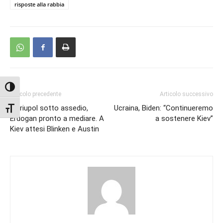
risposte alla rabbia
Attiva/disattiva alto contrasto
Articolo precedente
Articolo successivo
Mariupol sotto assedio,
Ucraina, Biden: “Continueremo
Attiva/disattiva dimensione testo
Erdogan pronto a mediare. A
a sostenere Kiev”
Kiev attesi Blinken e Austin