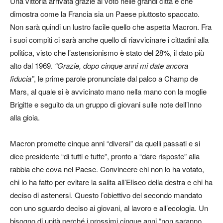
Una vittoria arrivata grazie al voto nelle grandi città e che
dimostra come la Francia sia un Paese piuttosto spaccato.
Non sarà quindi un lustro facile quello che aspetta Macron. Fra
i suoi compiti ci sarà anche quello di riavvicinare i cittadini alla
politica, visto che l’astensionismo è stato del 28%, il dato più
alto dal 1969.
“Grazie, dopo cinque anni mi date ancora
fiducia”
, le prime parole pronunciate dal palco a Champ de
Mars, al quale si è avvicinato mano nella mano con la moglie
Brigitte e seguito da un gruppo di giovani sulle note dell’Inno
alla gioia.
Macron promette cinque anni “diversi” da quelli passati e si
dice presidente “di tutti e tutte”, pronto a “dare risposte” alla
rabbia che cova nel Paese. Convincere chi non lo ha votato,
chi lo ha fatto per evitare la salita all’Eliseo della destra e chi ha
deciso di astenersi. Questo l’obiettivo del secondo mandato
con uno sguardo deciso ai giovani, al lavoro e all’ecologia. Un
bisogno di unità perché i prossimi cinque anni “non saranno