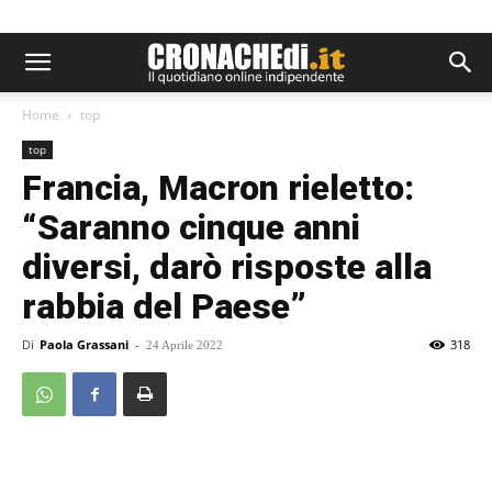
Home
top
top
Francia, Macron rieletto:
“Saranno cinque anni
diversi, darò risposte alla
rabbia del Paese”
Di
Paola Grassani
-
318
24 Aprile 2022