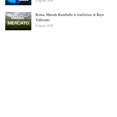
8 Agosto 2026
Roma, Marash Kumbulla si trasferisce al Rayo
Vallecano
8 Agosto 2026