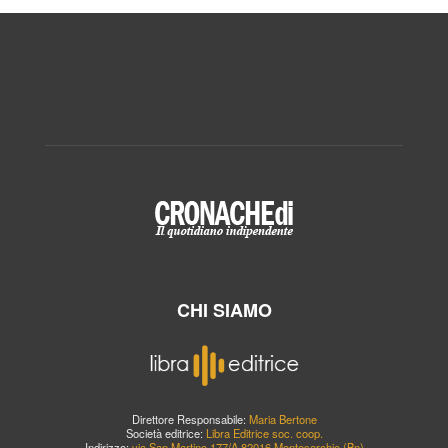
CHI SIAMO
Direttore Responsabile:
Maria Bertone
Società editrice:
Libra Editrice soc. coop.
Indirizzo:
via San Martino 177/A 82016 Montesarchio (Bn)