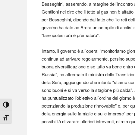
Besseghini, asserendo, a margine dell’incontro 
Gentiloni nel dire che il tetto al gas non è affat
per Besseghini, dipende dal fatto che “le reti dell
governo ha dato ad Arera un compito di analisi 
“fare ipotesi ora è prematuro”.
Intanto, il governo è all’opera: “monitoriamo gi
continua ad arrivare regolarmente, persino sup
buona diversificazione e se tutto va bene entro
Russia”, ha affermato il ministro della Transizio
della Sera, aggiungendo che intanto “stiamo com
sono buoni e si va verso la stagione più calda”
ha puntualizzato l’obiettivo all’ordine del giorno 
potenziando la produzione rinnovabile” e, per qua
Attiva/disattiva alto contrasto
della energia sulle famiglie e sulle imprese” per
Attiva/disattiva dimensione testo
possibilità di varare ulteriori interventi, oltre a 