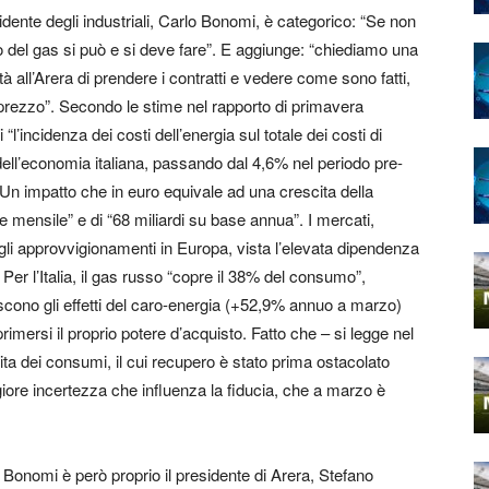
sidente degli industriali, Carlo Bonomi, è categorico: “Se non
cato del gas si può e si deve fare”. E aggiunge: “chiediamo una
à all’Arera di prendere i contratti e vedere come sono fatti,
prezzo”. Secondo le stime nel rapporto di primavera
 “l’incidenza dei costi dell’energia sul totale dei costi di
ell’economia italiana, passando dal 4,6% nel periodo pre-
n impatto che in euro equivale ad una crescita della
ase mensile” e di “68 miliardi su base annua”. I mercati,
ugli approvvigionamenti in Europa, vista l’elevata dipendenza
 Per l’Italia, il gas russo “copre il 38% del consumo”,
biscono gli effetti del caro-energia (+52,9% annuo a marzo)
mersi il proprio potere d’acquisto. Fatto che – si legge nel
scita dei consumi, il cui recupero è stato prima ostacolato
iore incertezza che influenza la fiducia, che a marzo è
Bonomi è però proprio il presidente di Arera, Stefano