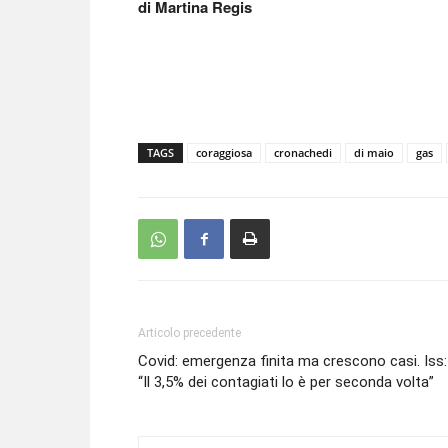
di Martina Regis
TAGS
coraggiosa
cronachedi
di maio
gas
Articolo precedente
Covid: emergenza finita ma crescono casi. Iss:
“Il 3,5% dei contagiati lo è per seconda volta”