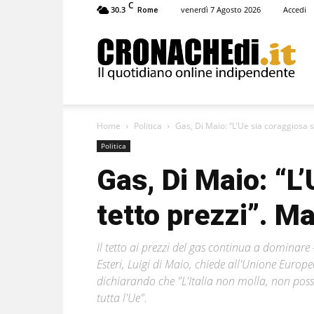
C
30.3
venerdì 7 Agosto 2026
Accedi
Rome
Cronachedi
Home
Politica
Gas, Di Maio: “L’Ue sia coraggiosa s
Politica
Gas, Di Maio: “L
tetto prezzi”. M
Il tetto ai prezzi del gas continua a dominare –
Esteri, Luigi di Maio, chiede all'Unione Europ
dichiarando che "L'Italia non molla, non pos
tutta l'Ue".