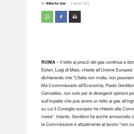
Di
Alberto Izzo
-
2 Aprile 2022
ROMA
– Il tetto ai prezzi del gas continua a dom
Esteri, Luigi di Maio, chiede all’Unione Europea
dichiarando che “L’Italia non molla, non possiam
Ma il commissario all’Economia, Paolo Gentiloni
Cernobbio, non solo per le divergenti opinioni po
sull’impatto che può avere un tetto al gas all’in
su cui il Consiglio europeo ha chiesto alla Comm
mese”. Intanto, Gentiloni ha anche annunciato ch
la Commissione è attualmente al lavoro “non co