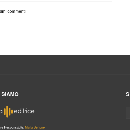
ossimi commenti
I SIAMO
S
ore Responsabile:
Maria Bertone