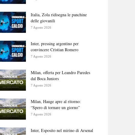
Italia, Zola ridisegna le panchine
delle giovanili
7 Agosto 2026
Inter, pressing argentino per
convincere Cristian Romero
7 Agosto 2026
Milan, offerta per Leandro Paredes
dal Boca Juniors
7 Agosto 2026
Milan, Hauge apre al ritorno:
“Spero di tornare un giorno”
7 Agosto 2026
Inter, Esposito nel mirino di Arsenal