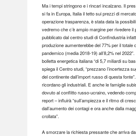
Ma i tempi stringono e i rincari incalzano. Il pre
si fa in Europa, Italia il tetto sui prezzi di mer
operazione trasparenza, è stata data la possibilit
vedremo che c’è ampio margine per rivedere il 
pubblicato dal centro studi di Confindustria infatti
produzione aumenterebbe del 77% per il totale d
pandemico (media 2018-19) all’8,2% nel 2022”. U
bolletta energetica italiana “di 5,7 miliardi su b
spiega il Centro studi, “prezzano l’incertezza s
del continente dall’import russo di questa fonte”.
ricordano gli industriali. E anche le famiglie su
dovuto al conflitto russo-ucraino, vedendo compri
report – influirà “sull’ampiezza e il ritmo di cre
dall’aumento dei contagi e ora anche dalla magg
crollata”.
A smorzare la richiesta pressante che arriva da 