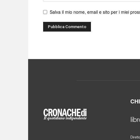
web
Salva il mio nome, email e sito per i miei pr
CH
Dirett