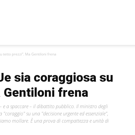
u tetto prezzi”. Ma Gentiloni frena
’Ue sia coraggiosa su
a Gentiloni frena
 e a spaccare – il dibattito pubblico. Il ministro degli
ea "coraggio" su una "decisione urgente ed essenziale",
siamo mollare. È una prova di compattezza e unità di