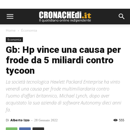
Home
Economia
Economia
Gb: Hp vince una causa per
frode da 5 miliardi contro
tycoon
La società tecnologica Hewlett Packard Enterprise ha vinto
venerdì una causa per frode multimiliardaria contro
l'uomo d'affari britannico, Michael Lynch, dopo aver
acquistato la sua azienda di software Autonomy dieci anni
fa.
Di
Alberto Izzo
-
555
28 Gennaio 2022