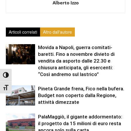
Alberto Izzo
Articoli correlati
Altro dall'autore
Movida a Napoli, guerra comitati-
baretti. Fino a novembre divieto di
vendita da asporto dalle 22.30 e
chiusura anticipata, gli esercenti:
“Così andremo sul lastrico”
Attiva/disattiva alto contrasto
Attiva/disattiva dimensione testo
Pineta Grande frena, Fico nella bufera.
Budget non coperto dalla Regione,
attività dimezzate
PalaMaggiò, il gigante addormentato:
il progetto da 15 milioni di euro resta
ancora solo sulla carta