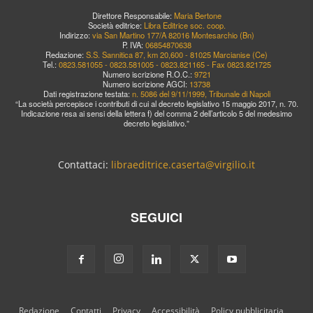
Direttore Responsabile:
Maria Bertone
Società editrice:
Libra Editrice soc. coop.
Indirizzo:
via San Martino 177/A 82016 Montesarchio (Bn)
P. IVA:
06854870638
Redazione:
S.S. Sannitica 87, km 20,600 - 81025 Marcianise (Ce)
Tel.:
0823.581055 - 0823.581005 - 0823.821165 - Fax 0823.821725
Numero iscrizione R.O.C.:
9721
Numero iscrizione AGCI:
13738
Dati registrazione testata:
n. 5086 del 9/11/1999, Tribunale di Napoli
“La società percepisce i contributi di cui al decreto legislativo 15 maggio 2017, n. 70.
Indicazione resa ai sensi della lettera f) del comma 2 dell’articolo 5 del medesimo
decreto legislativo.”
Contattaci:
libraeditrice.caserta@virgilio.it
SEGUICI
Redazione
Contatti
Privacy
Accessibilità
Policy pubblicitaria