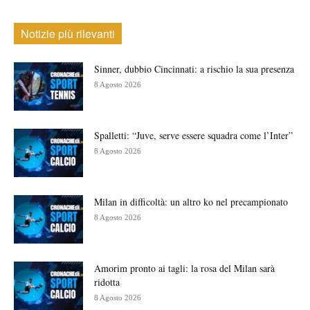
Notizie più rilevanti
Sinner, dubbio Cincinnati: a rischio la sua presenza
8 Agosto 2026
Spalletti: “Juve, serve essere squadra come l’Inter”
8 Agosto 2026
Milan in difficoltà: un altro ko nel precampionato
8 Agosto 2026
Amorim pronto ai tagli: la rosa del Milan sarà
ridotta
8 Agosto 2026