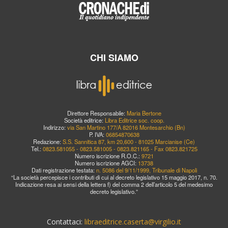
CHI SIAMO
Direttore Responsabile:
Maria Bertone
Società editrice:
Libra Editrice soc. coop.
Indirizzo:
via San Martino 177/A 82016 Montesarchio (Bn)
P. IVA:
06854870638
Redazione:
S.S. Sannitica 87, km 20,600 - 81025 Marcianise (Ce)
Tel.:
0823.581055 - 0823.581005 - 0823.821165 - Fax 0823.821725
Numero iscrizione R.O.C.:
9721
Numero iscrizione AGCI:
13738
Dati registrazione testata:
n. 5086 del 9/11/1999, Tribunale di Napoli
“La società percepisce i contributi di cui al decreto legislativo 15 maggio 2017, n. 70.
Indicazione resa ai sensi della lettera f) del comma 2 dell’articolo 5 del medesimo
decreto legislativo.”
Contattaci:
libraeditrice.caserta@virgilio.it