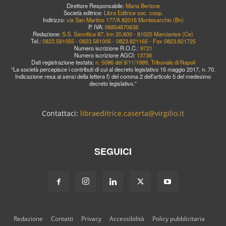
Direttore Responsabile:
Maria Bertone
Società editrice:
Libra Editrice soc. coop.
Indirizzo:
via San Martino 177/A 82016 Montesarchio (Bn)
P. IVA:
06854870638
Redazione:
S.S. Sannitica 87, km 20,600 - 81025 Marcianise (Ce)
Tel.:
0823.581055 - 0823.581005 - 0823.821165 - Fax 0823.821725
Numero iscrizione R.O.C.:
9721
Numero iscrizione AGCI:
13738
Dati registrazione testata:
n. 5086 del 9/11/1999, Tribunale di Napoli
“La società percepisce i contributi di cui al decreto legislativo 15 maggio 2017, n. 70.
Indicazione resa ai sensi della lettera f) del comma 2 dell’articolo 5 del medesimo
decreto legislativo.”
Contattaci:
libraeditrice.caserta@virgilio.it
SEGUICI
Redazione
Contatti
Privacy
Accessibilità
Policy pubblicitaria