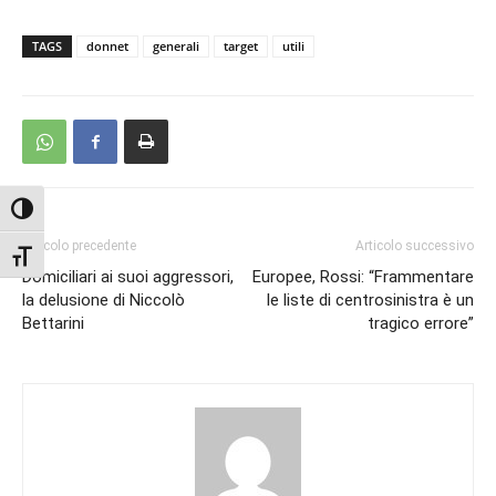
TAGS
donnet
generali
target
utili
Attiva/disattiva alto contrasto
Articolo precedente
Articolo successivo
Attiva/disattiva dimensione testo
Domiciliari ai suoi aggressori,
Europee, Rossi: “Frammentare
la delusione di Niccolò
le liste di centrosinistra è un
Bettarini
tragico errore”