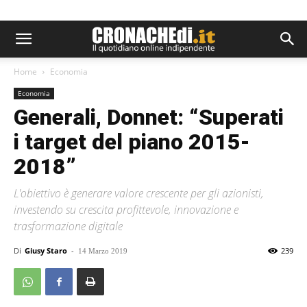
Home
Economia
Economia
Generali, Donnet: “Superati
i target del piano 2015-
2018”
L'obiettivo è generare valore crescente per gli azionisti,
investendo su crescita profittevole, innovazione e
trasformazione digitale
Di
Giusy Staro
-
239
14 Marzo 2019