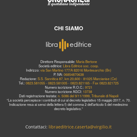
CHI SIAMO
Direttore Responsabile:
Maria Bertone
Società editrice:
Libra Editrice soc. coop.
Indirizzo:
via San Martino 177/A 82016 Montesarchio (Bn)
P. IVA:
06854870638
Redazione:
S.S. Sannitica 87, km 20,600 - 81025 Marcianise (Ce)
Tel.:
0823.581055 - 0823.581005 - 0823.821165 - Fax 0823.821725
Numero iscrizione R.O.C.:
9721
Numero iscrizione AGCI:
13738
Dati registrazione testata:
n. 5086 del 9/11/1999, Tribunale di Napoli
“La società percepisce i contributi di cui al decreto legislativo 15 maggio 2017, n. 70.
Indicazione resa ai sensi della lettera f) del comma 2 dell’articolo 5 del medesimo
decreto legislativo.”
Contattaci:
libraeditrice.caserta@virgilio.it