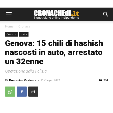
Home
Cronaca
Cronaca
Italia
Genova: 15 chili di hashish
nascosti in auto, arrestato
un 32enne
Operazione della Polizia
Di
Domenico Vastante
-
304
11 Giugno 2022