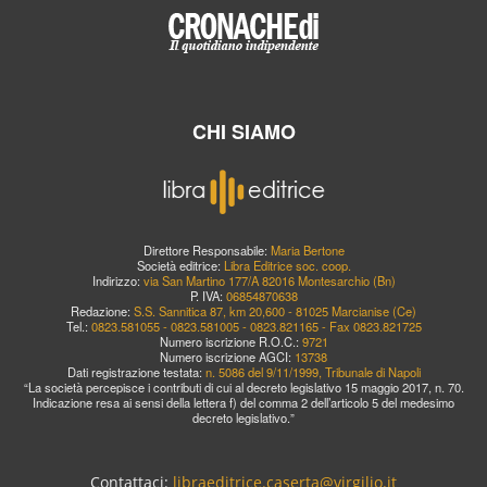
CHI SIAMO
Direttore Responsabile:
Maria Bertone
Società editrice:
Libra Editrice soc. coop.
Indirizzo:
via San Martino 177/A 82016 Montesarchio (Bn)
P. IVA:
06854870638
Redazione:
S.S. Sannitica 87, km 20,600 - 81025 Marcianise (Ce)
Tel.:
0823.581055 - 0823.581005 - 0823.821165 - Fax 0823.821725
Numero iscrizione R.O.C.:
9721
Numero iscrizione AGCI:
13738
Dati registrazione testata:
n. 5086 del 9/11/1999, Tribunale di Napoli
“La società percepisce i contributi di cui al decreto legislativo 15 maggio 2017, n. 70.
Indicazione resa ai sensi della lettera f) del comma 2 dell’articolo 5 del medesimo
decreto legislativo.”
Contattaci:
libraeditrice.caserta@virgilio.it