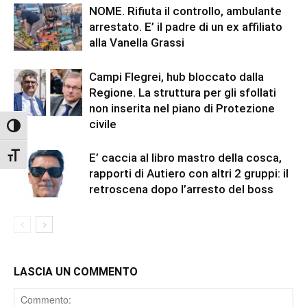
NOME. Rifiuta il controllo, ambulante
arrestato. E’ il padre di un ex affiliato
alla Vanella Grassi
Campi Flegrei, hub bloccato dalla
Regione. La struttura per gli sfollati
non inserita nel piano di Protezione
civile
Attiva/disattiva alto contrasto
Attiva/disattiva dimensione testo
E’ caccia al libro mastro della cosca,
rapporti di Autiero con altri 2 gruppi: il
retroscena dopo l’arresto del boss
LASCIA UN COMMENTO
Comment