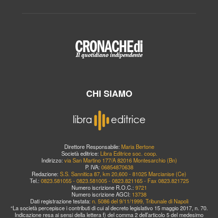
CHI SIAMO
Direttore Responsabile:
Maria Bertone
Società editrice:
Libra Editrice soc. coop.
Indirizzo:
via San Martino 177/A 82016 Montesarchio (Bn)
P. IVA:
06854870638
Redazione:
S.S. Sannitica 87, km 20,600 - 81025 Marcianise (Ce)
Tel.:
0823.581055 - 0823.581005 - 0823.821165 - Fax 0823.821725
Numero iscrizione R.O.C.:
9721
Numero iscrizione AGCI:
13738
Dati registrazione testata:
n. 5086 del 9/11/1999, Tribunale di Napoli
“La società percepisce i contributi di cui al decreto legislativo 15 maggio 2017, n. 70.
Indicazione resa ai sensi della lettera f) del comma 2 dell’articolo 5 del medesimo