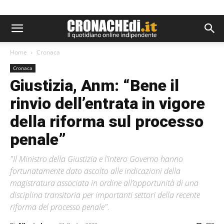
Home
Cronaca
Cronaca
Giustizia, Anm: “Bene il
rinvio dell’entrata in vigore
della riforma sul processo
penale”
"Il Ministro della Giustizia e l’intero Governo hanno
fortunatamente dato ascolto alle indicazioni della
magistratura associata in ordine all’opportunità di una
disciplina transitoria per importanti settori della recente
riforma del processo penale".