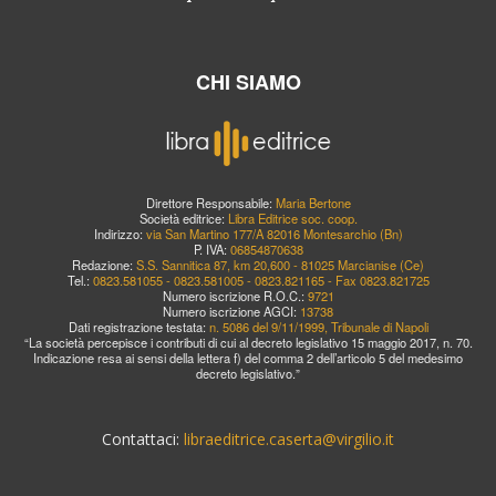
CHI SIAMO
Direttore Responsabile:
Maria Bertone
Società editrice:
Libra Editrice soc. coop.
Indirizzo:
via San Martino 177/A 82016 Montesarchio (Bn)
P. IVA:
06854870638
Redazione:
S.S. Sannitica 87, km 20,600 - 81025 Marcianise (Ce)
Tel.:
0823.581055 - 0823.581005 - 0823.821165 - Fax 0823.821725
Numero iscrizione R.O.C.:
9721
Numero iscrizione AGCI:
13738
Dati registrazione testata:
n. 5086 del 9/11/1999, Tribunale di Napoli
“La società percepisce i contributi di cui al decreto legislativo 15 maggio 2017, n. 70.
Indicazione resa ai sensi della lettera f) del comma 2 dell’articolo 5 del medesimo
decreto legislativo.”
Contattaci:
libraeditrice.caserta@virgilio.it