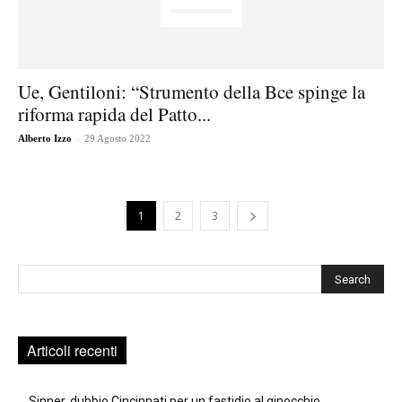
Ue, Gentiloni: “Strumento della Bce spinge la
riforma rapida del Patto...
-
Alberto Izzo
29 Agosto 2022
1
2
3
Cerca
Articoli recenti
Sinner, dubbio Cincinnati per un fastidio al ginocchio