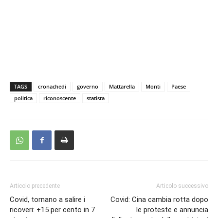
TAGS
cronachedi
governo
Mattarella
Monti
Paese
politica
riconoscente
statista
Articolo precedente
Articolo successivo
Covid, tornano a salire i
Covid: Cina cambia rotta dopo
ricoveri: +15 per cento in 7
le proteste e annuncia