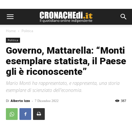
Home
Politica
Politica
Governo, Mattarella: “Monti
esemplare statista, il Paese
gli è riconoscente”
Mario Monti ha rappresentato, e rappresenta, una storia
esemplare di scienziato dell'economia.
Di
Alberto Izzo
-
387
7 Dicembre 2022