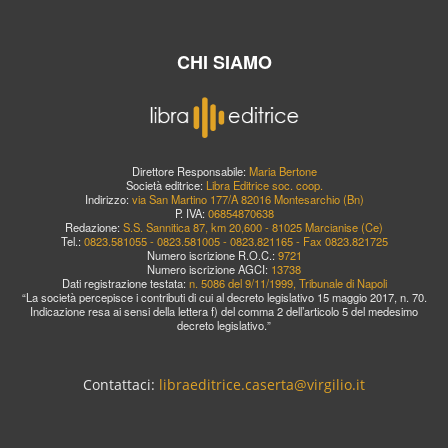
CHI SIAMO
Direttore Responsabile:
Maria Bertone
Società editrice:
Libra Editrice soc. coop.
Indirizzo:
via San Martino 177/A 82016 Montesarchio (Bn)
P. IVA:
06854870638
Redazione:
S.S. Sannitica 87, km 20,600 - 81025 Marcianise (Ce)
Tel.:
0823.581055 - 0823.581005 - 0823.821165 - Fax 0823.821725
Numero iscrizione R.O.C.:
9721
Numero iscrizione AGCI:
13738
Dati registrazione testata:
n. 5086 del 9/11/1999, Tribunale di Napoli
“La società percepisce i contributi di cui al decreto legislativo 15 maggio 2017, n. 70.
Indicazione resa ai sensi della lettera f) del comma 2 dell’articolo 5 del medesimo
decreto legislativo.”
Contattaci:
libraeditrice.caserta@virgilio.it