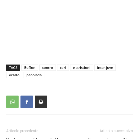
TAGS
Buffon
contro
cori
e striscioni
inter-juve
orsato
panolada
Articolo precedente
Articolo successivo