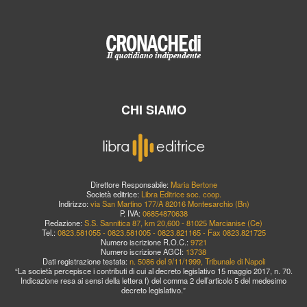
CHI SIAMO
Direttore Responsabile:
Maria Bertone
Società editrice:
Libra Editrice soc. coop.
Indirizzo:
via San Martino 177/A 82016 Montesarchio (Bn)
P. IVA:
06854870638
Redazione:
S.S. Sannitica 87, km 20,600 - 81025 Marcianise (Ce)
Tel.:
0823.581055 - 0823.581005 - 0823.821165 - Fax 0823.821725
Numero iscrizione R.O.C.:
9721
Numero iscrizione AGCI:
13738
Dati registrazione testata:
n. 5086 del 9/11/1999, Tribunale di Napoli
“La società percepisce i contributi di cui al decreto legislativo 15 maggio 2017, n. 70.
Indicazione resa ai sensi della lettera f) del comma 2 dell’articolo 5 del medesimo
decreto legislativo.”