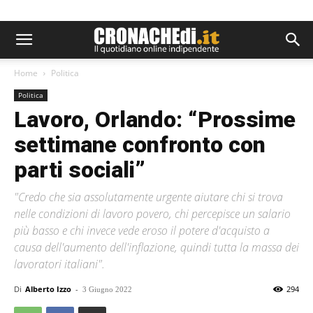
Home
Politica
Politica
Lavoro, Orlando: “Prossime
settimane confronto con
parti sociali”
"Credo che sia assolutamente urgente aiutare chi si trova
nelle condizioni di lavoro povero, chi percepisce un salario
più basso e chi invece vede eroso il potere d'acquisto a
causa dell'aumento dell'inflazione, quindi tutta la massa dei
lavoratori italiani".
Di
Alberto Izzo
-
294
3 Giugno 2022