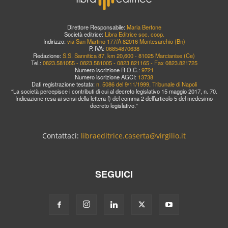
Direttore Responsabile:
Maria Bertone
Società editrice:
Libra Editrice soc. coop.
Indirizzo:
via San Martino 177/A 82016 Montesarchio (Bn)
P. IVA:
06854870638
Redazione:
S.S. Sannitica 87, km 20,600 - 81025 Marcianise (Ce)
Tel.:
0823.581055 - 0823.581005 - 0823.821165 - Fax 0823.821725
Numero iscrizione R.O.C.:
9721
Numero iscrizione AGCI:
13738
Dati registrazione testata:
n. 5086 del 9/11/1999, Tribunale di Napoli
“La società percepisce i contributi di cui al decreto legislativo 15 maggio 2017, n. 70.
Indicazione resa ai sensi della lettera f) del comma 2 dell’articolo 5 del medesimo
decreto legislativo.”
Contattaci:
libraeditrice.caserta@virgilio.it
SEGUICI