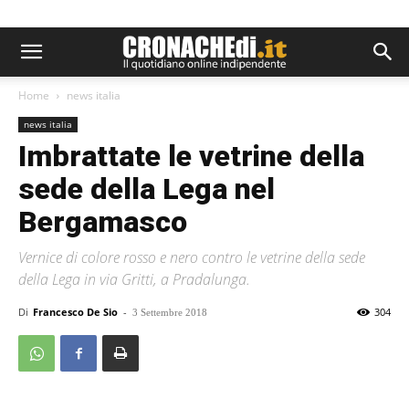
Home
news italia
news italia
Imbrattate le vetrine della
sede della Lega nel
Bergamasco
Vernice di colore rosso e nero contro le vetrine della sede
della Lega in via Gritti, a Pradalunga.
Di
Francesco De Sio
-
304
3 Settembre 2018