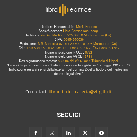
Direttore Responsabile:
Maria Bertone
Società editrice:
Libra Editrice soc. coop.
Indirizzo:
via San Martino 177/A 82016 Montesarchio (Bn)
P. IVA:
06854870638
Redazione:
S.S. Sannitica 87, km 20,600 - 81025 Marcianise (Ce)
Tel.:
0823.581055 - 0823.581005 - 0823.821165 - Fax 0823.821725
Numero iscrizione R.O.C.:
9721
Numero iscrizione AGCI:
13738
Dati registrazione testata:
n. 5086 del 9/11/1999, Tribunale di Napoli
“La società percepisce i contributi di cui al decreto legislativo 15 maggio 2017, n. 70.
Indicazione resa ai sensi della lettera f) del comma 2 dell’articolo 5 del medesimo
decreto legislativo.”
Contattaci:
libraeditrice.caserta@virgilio.it
SEGUICI