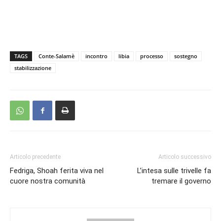
TAGS
Conte-Salamè
incontro
libia
processo
sostegno
stabilizzazione
Articolo precedente
Articolo successivo
Fedriga, Shoah ferita viva nel
L’intesa sulle trivelle fa
cuore nostra comunità
tremare il governo