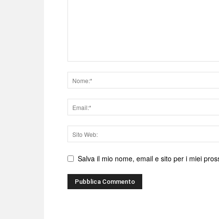
Nome
Email
Sito
web
Salva il mio nome, email e sito per i miei pr