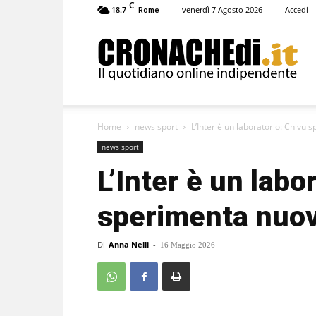
C
18.7
venerdì 7 Agosto 2026
Accedi
Rome
Cronachedi
Home
news sport
L’Inter è un laboratorio: Chivu 
news sport
L’Inter è un labo
sperimenta nuovi
Di
Anna Nelli
-
16 Maggio 2026