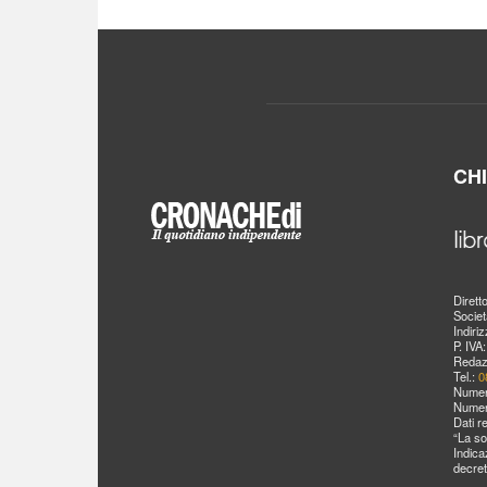
CH
Dirett
Societ
Indiri
P. IVA
Redaz
Tel.:
0
Numer
Numer
Dati r
“La so
Indica
decret