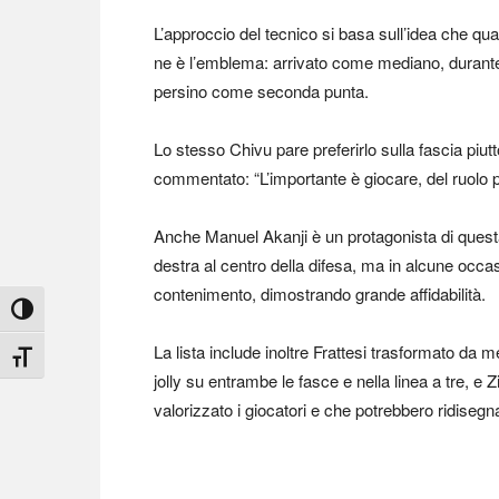
L’approccio del tecnico si basa sull’idea che quas
ne è l’emblema: arrivato come mediano, durante
persino come seconda punta.
Lo stesso Chivu pare preferirlo sulla fascia piu
commentato: “L’importante è giocare, del ruolo pa
Anche Manuel Akanji è un protagonista di questa 
destra al centro della difesa, ma in alcune occ
contenimento, dimostrando grande affidabilità.
Attiva/disattiva alto contrasto
La lista include inoltre Frattesi trasformato d
Attiva/disattiva dimensione testo
jolly su entrambe le fasce e nella linea a tre, 
valorizzato i giocatori e che potrebbero ridisegna