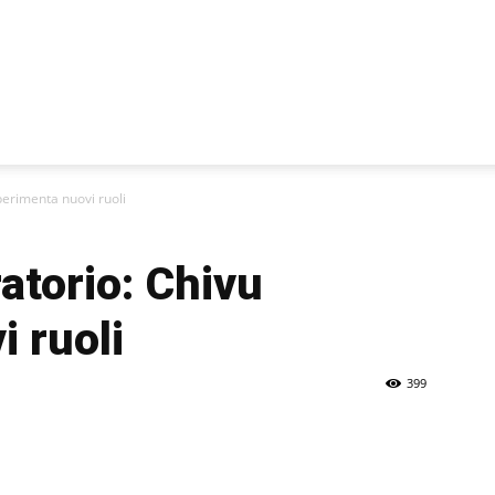
sperimenta nuovi ruoli
ratorio: Chivu
 ruoli
399