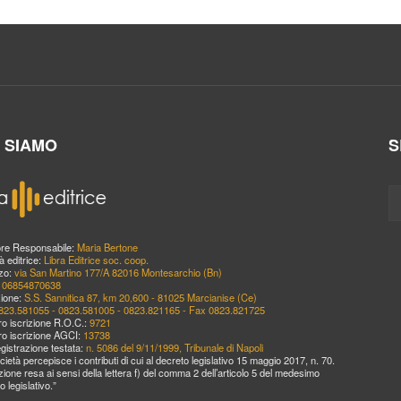
I SIAMO
S
ore Responsabile:
Maria Bertone
à editrice:
Libra Editrice soc. coop.
zzo:
via San Martino 177/A 82016 Montesarchio (Bn)
:
06854870638
ione:
S.S. Sannitica 87, km 20,600 - 81025 Marcianise (Ce)
823.581055 - 0823.581005 - 0823.821165 - Fax 0823.821725
o iscrizione R.O.C.:
9721
o iscrizione AGCI:
13738
egistrazione testata:
n. 5086 del 9/11/1999, Tribunale di Napoli
cietà percepisce i contributi di cui al decreto legislativo 15 maggio 2017, n. 70.
zione resa ai sensi della lettera f) del comma 2 dell’articolo 5 del medesimo
o legislativo.”