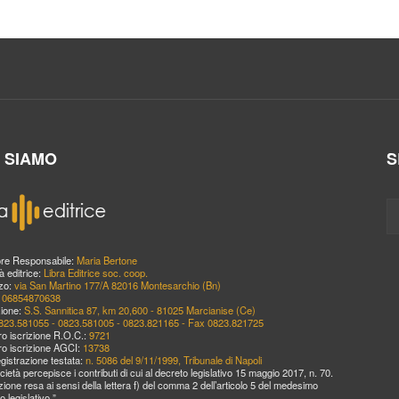
I SIAMO
S
ore Responsabile:
Maria Bertone
à editrice:
Libra Editrice soc. coop.
zzo:
via San Martino 177/A 82016 Montesarchio (Bn)
:
06854870638
ione:
S.S. Sannitica 87, km 20,600 - 81025 Marcianise (Ce)
823.581055 - 0823.581005 - 0823.821165 - Fax 0823.821725
o iscrizione R.O.C.:
9721
o iscrizione AGCI:
13738
egistrazione testata:
n. 5086 del 9/11/1999, Tribunale di Napoli
cietà percepisce i contributi di cui al decreto legislativo 15 maggio 2017, n. 70.
zione resa ai sensi della lettera f) del comma 2 dell’articolo 5 del medesimo
o legislativo.”