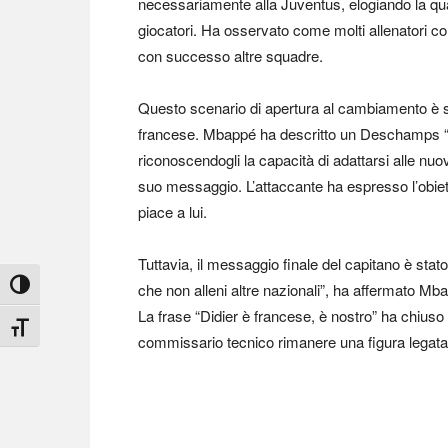
necessariamente alla Juventus, elogiando la qual
giocatori. Ha osservato come molti allenatori co
con successo altre squadre.
Questo scenario di apertura al cambiamento è sta
francese. Mbappé ha descritto un Deschamps “più
riconoscendogli la capacità di adattarsi alle nu
suo messaggio. L’attaccante ha espresso l’obiet
piace a lui.
Tuttavia, il messaggio finale del capitano è stato
Attiva/disattiva alto contrasto
che non alleni altre nazionali”, ha affermato Mbap
La frase “Didier è francese, è nostro” ha chiuso 
Attiva/disattiva dimensione testo
commissario tecnico rimanere una figura legata