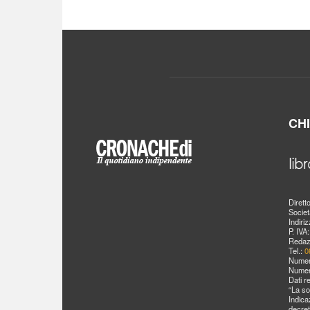
CH
Dirett
Societ
Indiri
P. IVA
Redaz
Tel.:
0
Numer
Numer
Dati r
“La so
Indica
decret