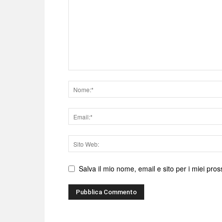
Nome
Email
Sito
web
Salva il mio nome, email e sito per i miei pr