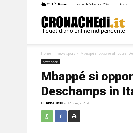
C
29.1
giovedì 6 Agosto 2026
Accedi
Rome
Cronachedi
Home
news sport
Mbappé si oppone all’ipotesi De
news sport
Mbappé si oppone
Deschamps in Ita
Di
Anna Nelli
-
12 Giugno 2026