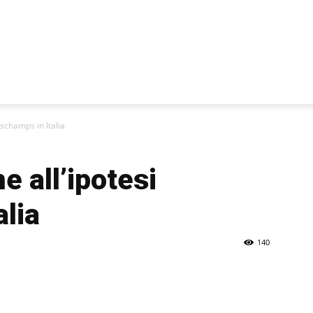
schamps in Italia
 all’ipotesi
lia
140