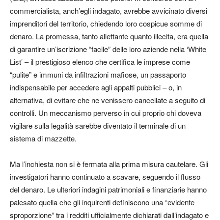
commercialista, anch’egli indagato, avrebbe avvicinato diversi
imprenditori del territorio, chiedendo loro cospicue somme di
denaro. La promessa, tanto allettante quanto illecita, era quella
di garantire un’iscrizione “facile” delle loro aziende nella ‘White
List’ – il prestigioso elenco che certifica le imprese come
“pulite” e immuni da infiltrazioni mafiose, un passaporto
indispensabile per accedere agli appalti pubblici – o, in
alternativa, di evitare che ne venissero cancellate a seguito di
controlli. Un meccanismo perverso in cui proprio chi doveva
vigilare sulla legalità sarebbe diventato il terminale di un
sistema di mazzette.
Ma l’inchiesta non si è fermata alla prima misura cautelare. Gli
investigatori hanno continuato a scavare, seguendo il flusso
del denaro. Le ulteriori indagini patrimoniali e finanziarie hanno
palesato quella che gli inquirenti definiscono una “evidente
sproporzione” tra i redditi ufficialmente dichiarati dall’indagato e