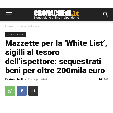
Home
cronaca_locale
cronaca_locale
Mazzette per la ‘White List’,
sigilli al tesoro
dell’ispettore: sequestrati
beni per oltre 200mila euro
Di
Anna Nelli
-
378
12 Giugno 2026