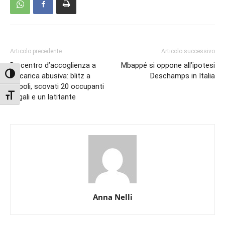
Articolo precedente
Articolo successivo
Da centro d’accoglienza a
Mbappé si oppone all’ipotesi
Attiva/disattiva alto contrasto
discarica abusiva: blitz a
Deschamps in Italia
Napoli, scovati 20 occupanti
Attiva/disattiva dimensione testo
illegali e un latitante
Anna Nelli