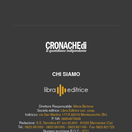
CHI SIAMO
Direttore Responsabile:
Maria Bertone
Società editrice:
Libra Editrice soc. coop.
Indirizzo:
via San Martino 177/A 82016 Montesarchio (Bn)
P. IVA:
06854870638
Redazione:
S.S. Sannitica 87, km 20,600 - 81025 Marcianise (Ce)
Tel.:
0823.581055 - 0823.581005 - 0823.821165 - Fax 0823.821725
Numero iscrizione R.O.C.:
9721