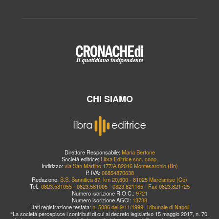
CHI SIAMO
Direttore Responsabile:
Maria Bertone
Società editrice:
Libra Editrice soc. coop.
Indirizzo:
via San Martino 177/A 82016 Montesarchio (Bn)
P. IVA:
06854870638
Redazione:
S.S. Sannitica 87, km 20,600 - 81025 Marcianise (Ce)
Tel.:
0823.581055 - 0823.581005 - 0823.821165 - Fax 0823.821725
Numero iscrizione R.O.C.:
9721
Numero iscrizione AGCI:
13738
Dati registrazione testata:
n. 5086 del 9/11/1999, Tribunale di Napoli
“La società percepisce i contributi di cui al decreto legislativo 15 maggio 2017, n. 70.