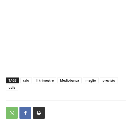
TAGS
calo
III trimestre
Mediobanca
meglio
previsto
utile