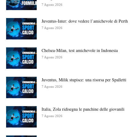
7 Agosto 2026
Juventus-Inter: dove vedere l’amichevole di Perth
7 Agosto 2026
Chelsea-Milan, test amichevole in Indonesia
7 Agosto 2026
Juventus, Milik stupisce: una risorsa per Spalletti
7 Agosto 2026
Italia, Zola ridisegna le panchine delle giovanili
7 Agosto 2026