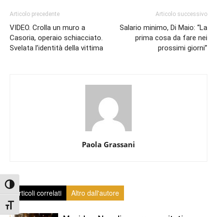
Articolo precedente
Articolo successivo
VIDEO. Crolla un muro a
Salario minimo, Di Maio: “La
Casoria, operaio schiacciato.
prima cosa da fare nei
Svelata l’identità della vittima
prossimi giorni”
Paola Grassani
Attiva/disattiva alto contrasto
Articoli correlati
Altro dall'autore
Attiva/disattiva dimensione testo