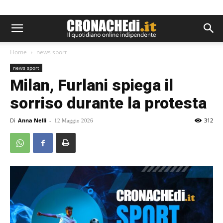
Home
news sport
news sport
Milan, Furlani spiega il
sorriso durante la protesta
Di
Anna Nelli
-
312
12 Maggio 2026