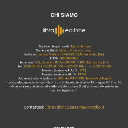
CHI SIAMO
Direttore Responsabile:
Maria Bertone
Società editrice:
Libra Editrice soc. coop.
Indirizzo:
via San Martino 177/A 82016 Montesarchio (Bn)
P. IVA:
06854870638
Redazione:
S.S. Sannitica 87, km 20,600 - 81025 Marcianise (Ce)
Tel.:
0823.581055 - 0823.581005 - 0823.821165 - Fax 0823.821725
Numero iscrizione R.O.C.:
9721
Numero iscrizione AGCI:
13738
Dati registrazione testata:
n. 5086 del 9/11/1999, Tribunale di Napoli
“La società percepisce i contributi di cui al decreto legislativo 15 maggio 2017, n. 70.
Indicazione resa ai sensi della lettera f) del comma 2 dell’articolo 5 del medesimo
decreto legislativo.”
Contattaci:
libraeditrice.caserta@virgilio.it