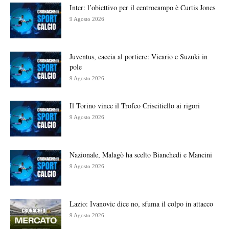
Inter: l’obiettivo per il centrocampo è Curtis Jones
9 Agosto 2026
Juventus, caccia al portiere: Vicario e Suzuki in
pole
9 Agosto 2026
Il Torino vince il Trofeo Criscitiello ai rigori
9 Agosto 2026
Nazionale, Malagò ha scelto Bianchedi e Mancini
9 Agosto 2026
Lazio: Ivanovic dice no, sfuma il colpo in attacco
9 Agosto 2026