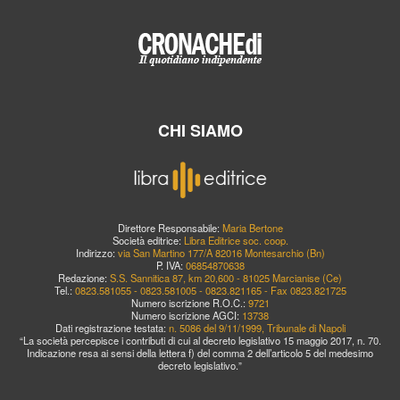
CHI SIAMO
Direttore Responsabile:
Maria Bertone
Società editrice:
Libra Editrice soc. coop.
Indirizzo:
via San Martino 177/A 82016 Montesarchio (Bn)
P. IVA:
06854870638
Redazione:
S.S. Sannitica 87, km 20,600 - 81025 Marcianise (Ce)
Tel.:
0823.581055 - 0823.581005 - 0823.821165 - Fax 0823.821725
Numero iscrizione R.O.C.:
9721
Numero iscrizione AGCI:
13738
Dati registrazione testata:
n. 5086 del 9/11/1999, Tribunale di Napoli
“La società percepisce i contributi di cui al decreto legislativo 15 maggio 2017, n. 70.
Indicazione resa ai sensi della lettera f) del comma 2 dell’articolo 5 del medesimo
decreto legislativo.”