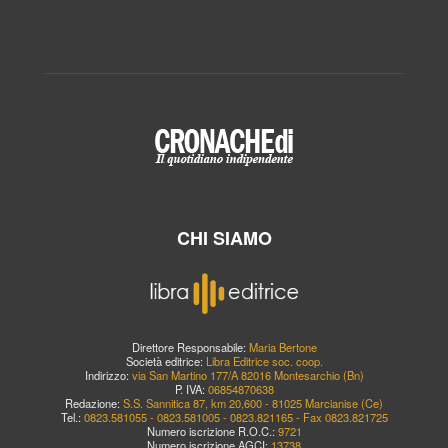
CHI SIAMO
Direttore Responsabile:
Maria Bertone
Società editrice:
Libra Editrice soc. coop.
Indirizzo:
via San Martino 177/A 82016 Montesarchio (Bn)
P. IVA:
06854870638
Redazione:
S.S. Sannitica 87, km 20,600 - 81025 Marcianise (Ce)
Tel.:
0823.581055 - 0823.581005 - 0823.821165 - Fax 0823.821725
Numero iscrizione R.O.C.:
9721
Numero iscrizione AGCI:
13738