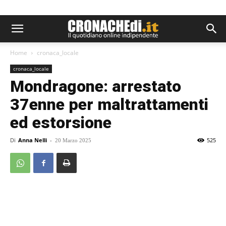
Home
cronaca_locale
cronaca_locale
Mondragone: arrestato
37enne per maltrattamenti
ed estorsione
Di
Anna Nelli
-
525
20 Marzo 2025